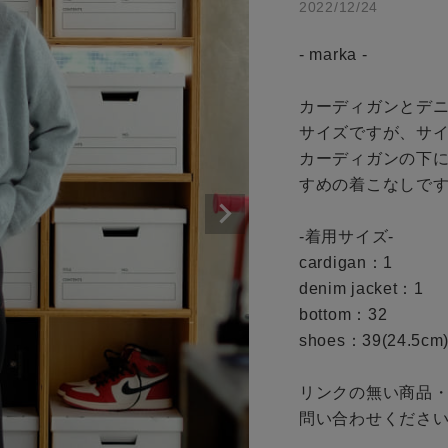
2022/12/24
商品タイプ
条件絞り込み検索
- marka -

通常商品
カテゴリから探す
カーディガンとデニ
スタイリングから探す
セール価格
サイズですが、サイ
ブランドから探す
カーディガンの下
すめの着こなしです
WEB限定アイテムを探す
在庫
履き比べ可能商品から探す
-着用サイズ- 

在庫あり
cardigan：1

denim jacket：1

お知らせ・ご利用ガイド
bottom：32

shoes：39(24.5cm)
お知らせ
この条件で絞り込む
ご利用ガイド
リンクの無い商品
問い合わせください
ギフトラッピング