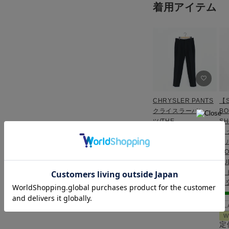
着用アイテム
CHRYSLER PANTS
【S
クライスラーパン
BO
ツ/THE
SH
SHINZONE（シンゾ
ボ
ーン）
ョ
RO
32
BLACK（07）
JU
LADIES
ー
履き比べ
品
¥
23,100
税込
L
W
定