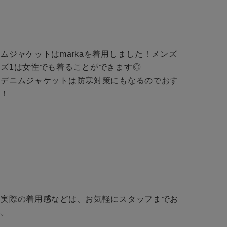
店舗一覧
予約商品
会社概要
ムジャケットはmarkaを着用しました！メンズ
採用情報
WEB限定
ズ1は女性でも着ることができます◎

ギフトカード
にデニムジャケットは防寒対策にもなるのでおす
！

在庫なし含む


・実際の着用感などは、お気軽にスタッフまでお
BINGOYA
。

無料公式アプリダウンロード