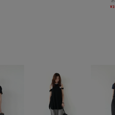
の
¥
1