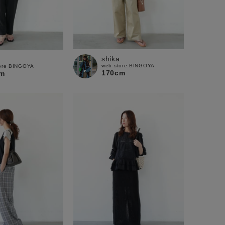
shika
web store BINGOYA
ore BINGOYA
170cm
m