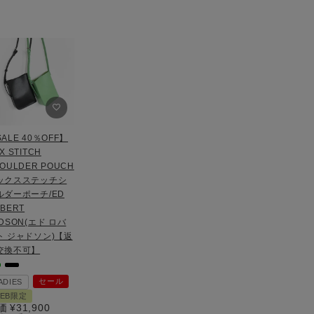
ALE 40％OFF】
X STITCH
OULDER POUCH
ックスステッチシ
ルダーポーチ/ED
BERT
DSON(エド ロバ
ト ジャドソン)【返
交換不可】
セール
ADIES
EB限定
価
¥
31,900