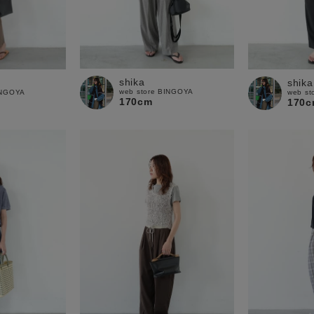
shika
shika
web store BINGOYA
INGOYA
web st
170cm
170c