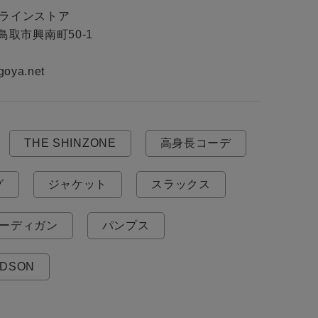
ンラインストア

県鳥取市興南町50-1

goya.net
THE SHINZONE
高身長コーデ
グ
ジャケット
スラックス
ーディガン
パンプス
UDSON