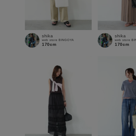
shika
shika
web store BINGOYA
web store B
170cm
170cm