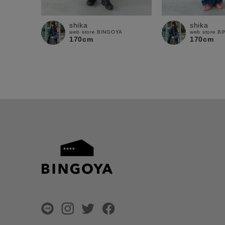
shika
shika
web store BINGOYA
web store B
170cm
170cm