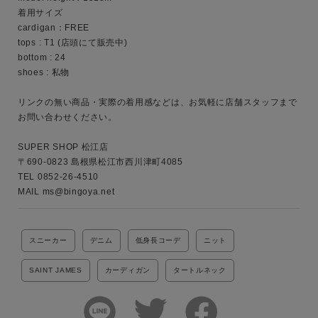
着用サイズ

cardigan：FREE

カテゴリ
tops : T1 (店頭にて販売中)

bottom : 24

shoes : 私物

サイズ
リンクの無い商品・実際の着用感などは、お気軽に店舗スタッフまで
お問い合わせください。

SUPER SHOP 松江店

〒690-0823 島根県松江市西川津町4085

ブランド
TEL 0852-26-4510

MAIL ms@bingoya.net
スニーカー
デニム
低身長コーデ
ニット
SAINT JAMES
カーディガン
タートルネック