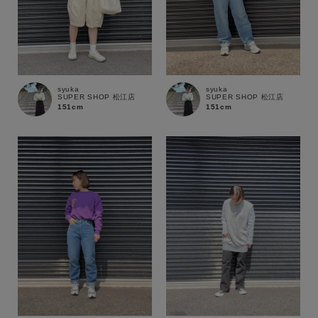
価格
～
商品タイプ
通常商品
予約商品
syuka
syuka
SUPER SHOP 松江店
SUPER SHOP 松江店
151cm
151cm
セール価格
WEB限定
在庫
在庫あり
在庫なし含む