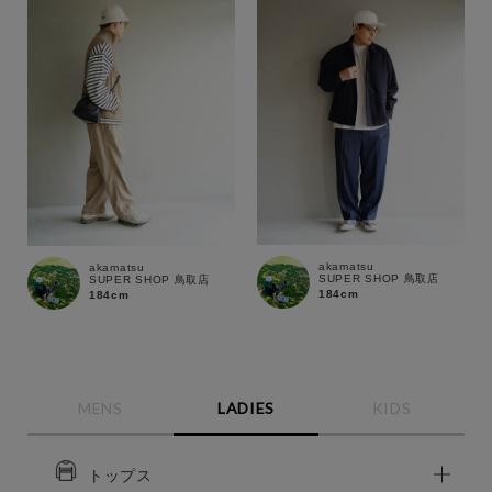
akamatsu
akamatsu
SUPER SHOP 鳥取店
SUPER SHOP 鳥取店
184cm
184cm
MENS
LADIES
KIDS
トップス