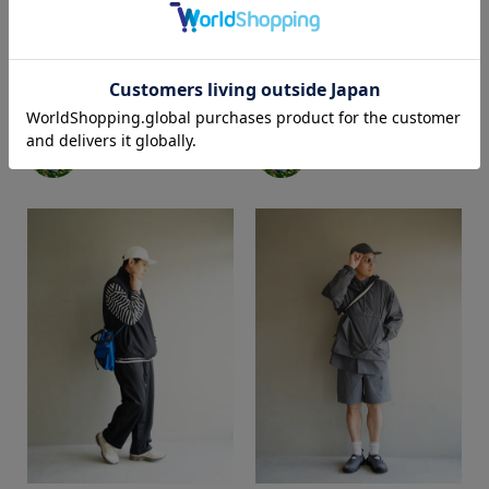
カラー
akamatsu
akamatsu
SUPER SHOP 鳥取店
SUPER SHOP 鳥取店
184cm
184cm
価格
～
商品タイプ
通常商品
予約商品
セール価格
WEB限定
在庫
在庫あり
在庫なし含む