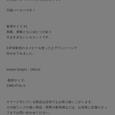
万能パーカーです！

性別
MENS
LADIES
KIDS
着用サイズ:XL

肩幅、身幅ともにゆとりがあり

大きすぎないシルエットです。

カテゴリ
22FW新色のネイビーを使った上下ワントーンで

合わせてみました。

サイズ
model height：184cm

-着用サイズ-

ブランド
SWEAT:XL※

※マーク付いている商品は店頭でもお取り扱いございます。

その他リンクの無い商品・実際の着用感などは、お気軽に店舗スタッ
フまでお問い合わせください。
