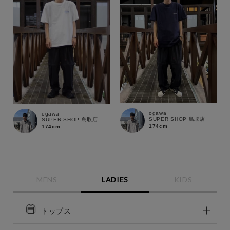
ogawa
ogawa
SUPER SHOP 鳥取店
SUPER SHOP 鳥取店
174cm
174cm
MENS
LADIES
KIDS
トップス