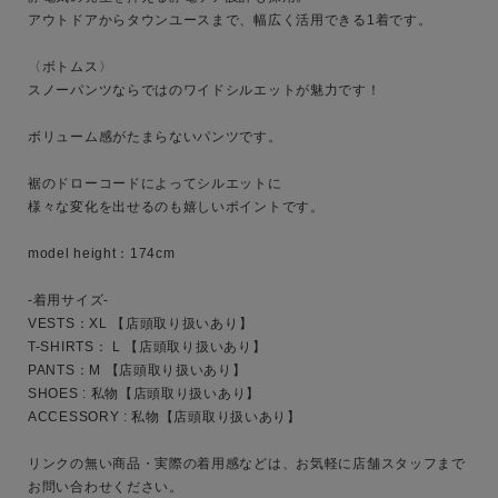
アウトドアからタウンユースまで、幅広く活用できる1着です。

性別
〈ボトムス〉

スノーパンツならではのワイドシルエットが魅力です！

MENS
LADIES
KIDS
ボリューム感がたまらないパンツです。

カテゴリ
裾のドローコードによってシルエットに

様々な変化を出せるのも嬉しいポイントです。

model height：174cm

サイズ
-着用サイズ-

VESTS：XL 【店頭取り扱いあり】

T-SHIRTS： L 【店頭取り扱いあり】

ブランド
PANTS：M 【店頭取り扱いあり】

SHOES : 私物【店頭取り扱いあり】

ACCESSORY : 私物【店頭取り扱いあり】

リンクの無い商品・実際の着用感などは、お気軽に店舗スタッフまで
お問い合わせください。
