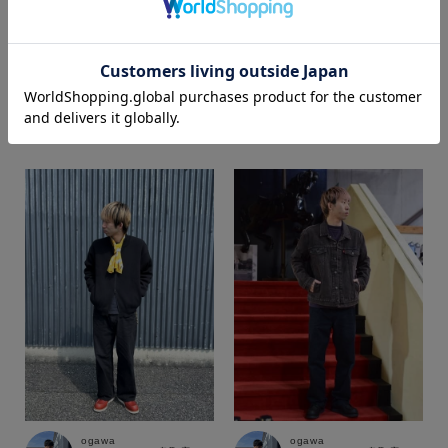
カラー
ogawa
ogawa
SUPER SHOP 鳥取店
SUPER SHOP 鳥取店
174cm
174cm
価格
～
商品タイプ
通常商品
予約商品
セール価格
WEB限定
在庫
在庫あり
在庫なし含む
ogawa
ogawa