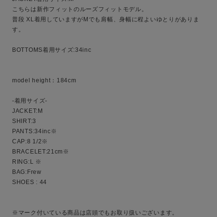
こちらは新作フィットのルーズフィットモデル。

普段 XL着用していますがMでも肩幅、身幅に程よいゆとりがありま
す。

性別
MENS
LADIES
KIDS
BOTTOMS着用サイズ:34inc

カテゴリ
model height：184cm

-着用サイズ-

JACKET:M

サイズ
SHIRT:3

PANTS:34inc※

CAP:8 1/2※

BRACELET:21cm※

RING:L ※

ブランド
BAG:Frew

SHOES : 44

※マーク付いている商品は店頭でもお取り扱いございます。
