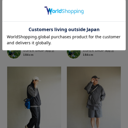
カラー
akamatsu
akamatsu
SUPER SHOP 鳥取店
SUPER SHOP 鳥取店
184cm
184cm
価格
～
商品タイプ
通常商品
予約商品
セール価格
WEB限定
在庫
在庫あり
在庫なし含む