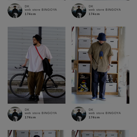
DK
DK
web store BINGOYA
web store BINGOYA
商品タイプ
174cm
174cm
通常商品
予約商品
セール価格
WEB限定
在庫
在庫あり
在庫なし含む
DK
DK
web store BINGOYA
web store BINGOYA
174cm
174cm