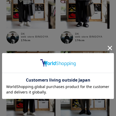
DK
DK
web store BINGOYA
web store BINGOYA
174cm
174cm
カラー
価格
～