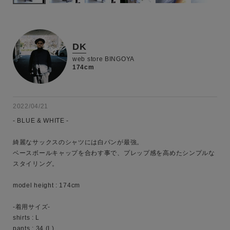
DK
web store BINGOYA
174cm
2022/04/21
- BLUE & WHITE -

綺麗なサックスのシャツには白パンが最強。

ベースボールキャップを合わす事で、プレップ感を高めたシンプルな
キーワード
スタイリング。

model height : 174cm

性別
-着用サイズ-

MENS
LADIES
KIDS
shirts : L

pants : 34 (L)
