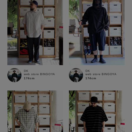
DK
DK
web store BINGOYA
web store BINGOYA
174cm
174cm