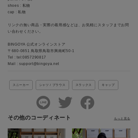
shoes : 私物

カテゴリ
cap : 私物

リンクの無い商品・実際の着用感などは、お気軽にスタッフまでお問
い合わせください。

サイズ
BINGOYA 公式オンラインストア

〒680-0851 鳥取県鳥取市興南町50-1

Tel : tel:0857290817

ブランド
Mail : support@bingoya.net
スニーカー
シャツ / ブラウス
スラックス
キャップ
その他のコーディネート
もっと見る