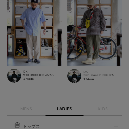
DK
DK
web store BINGOYA
web store BINGOYA
174cm
174cm
MENS
LADIES
KIDS
トップス