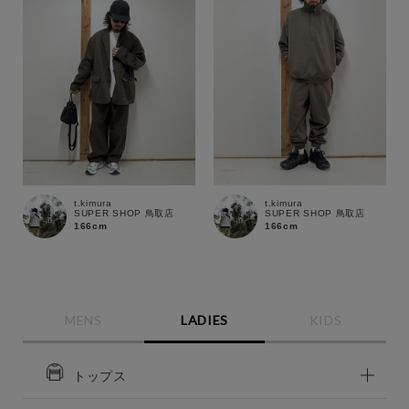
t.kimura
t.kimura
SUPER SHOP 鳥取店
SUPER SHOP 鳥取店
166cm
166cm
MENS
LADIES
KIDS
トップス