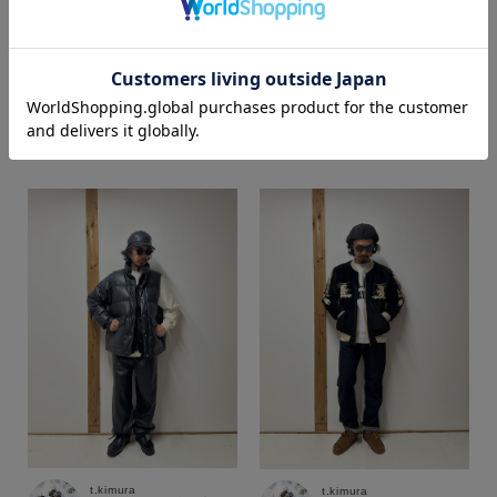
カラー
t.kimura
t.kimura
SUPER SHOP 鳥取店
SUPER SHOP 鳥取店
166cm
166cm
価格
～
商品タイプ
通常商品
予約商品
セール価格
WEB限定
在庫
在庫あり
在庫なし含む
t.kimura
t.kimura