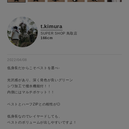
t.kimura
SUPER SHOP 鳥取店
166cm
2022/04/08
低身長だからこそベストを選べ-

光沢感があり、深く発色が良いグリーン

シワ加工で撥水機能付！！

内側にはマルチポケット！！

ベストとハーフZIPとの相性が◎

低身長なのでレイヤードしても、

キーワード
ベストのボリュームが出しやすいですよ！
