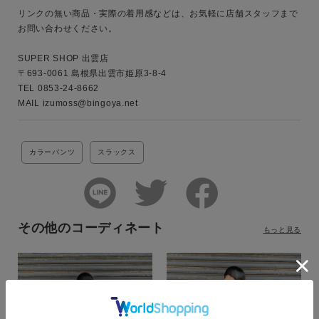
リンクの無い商品・実際の着用感などは、お気軽に店舗スタッフまで
お問い合わせください。

SUPER SHOP 出雲店

〒693-0061 島根県出雲市姫原3-8-4

TEL 0853-24-8662

MAIL izumoss@bingoya.net
カラーパンツ
スラックス
その他のコーディネート
もっと見る
カラー