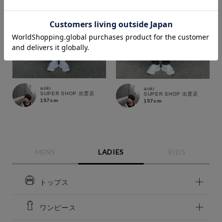
価格
aoki
aoki
～
SUPER SHOP 出雲店
SUPER SHOP 出雲店
157cm
157cm
商品タイプ
通常商品
予約商品
セール価格
WEB限定
MENS
LADIES
KIDS
在庫
トップス
在庫あり
在庫なし含む
ワンピース