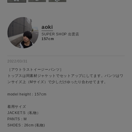
MENS
LADIES
KIDS
カテゴリ
aoki
SUPER SHOP 出雲店
157cm
サイズ
2022/03/31
［アウトラストイージーパンツ］

トップスは同素材ジャケットでセットアップにしてます。パンツはワ
ブランド
ンサイズ上（Mサイズ）で少しだけゆったり合わせてます。

model height：157cm

着用サイズ

JACKET:S（私物）

PANTS：M

SHOES : 26cm (私物) 
