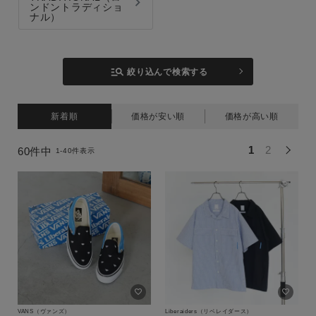
ンドントラディショ
ナル）
manage_search
絞り込んで検索する
新着順
価格が安い順
価格が高い順
1
2
60
件中
1
-
40
件表示
VANS（ヴァンズ）
Liberaiders（リベレイダース）