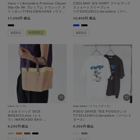
Vans × Liberaiders Premium Classic
COOLMAX S/S SHIRT クールマック
Slip-On 98 プレミアム クラシック ス
スショートスリーブシャ
リッポン/779012608/VANS（ヴァン
ツ/732022601/Liberaiders（リベレ
ズ）
イダース）
17,050
税込
19,800
税込
WEB限定
MENS
MENS
Letra（レトラ）
Liberaiders（リベレイダース）
メルカドバッグ DICE
POGO DANCE TEE POGOダンス
MOSAIC/Letra（レト
T/736132601/Liberaiders（リベレイ
ラ）/MARCADO-BAG-
ダース）
DICE/Letra（レトラ）
8,250
税込
9,350
税込