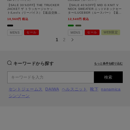
Levi's（リーバイス）
LUCEBER（ルースバー）
【SALE 30％OFF】THE TRUCKER
【SALE 40％OFF】MID G KNIT V
JACKET ザ トラッカージャケッ
NECK SWEATER ニットVネックセー
ト/Levi's（リーバイス）【返品交換不
ター/LUCEBER（ルースバー）【返品
可】
交換不可】
10,560
税込
12,540
税込
セール
セール
WEB限定
MENS
MENS
1
2
キーワードから探す
もっと条件を絞り込む
検索
セントジェームス
DAIWA
ヘルスニット
靴下
nanamica
シンゾーン