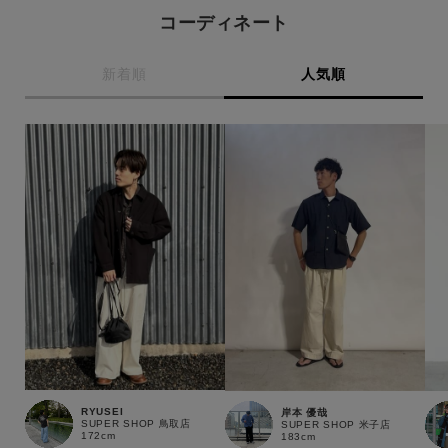
コーディネート
新着順
人気順
この条件で絞り込む
RYUSEI
岸本 優哉
SUPER SHOP 鳥取店
SUPER SHOP 米子店
172cm
183cm