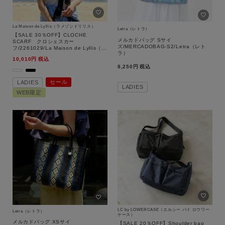
La Maison de Lyllis（ラメゾンドリリス）
Letra（レトラ）
キーワード
【SALE 30％OFF】CLOCHE
メルカドバッグ Sサイ
SCARF クロシェスカー
ズ/MERCADOBAG-S2/Letra（レト
フ/2261029/La Maison de Lyllis（ラ
ラ）
メゾンドリリス）【返品交換不可】
10,010
税込
8,250
税込
性別
セール
LADIES
LADIES
MENS
LADIES
KIDS
WEB限定
カテゴリ
サイズ
ブランド
LC by LOWERCASE（エルシー バイ ロウワー
Letra（レトラ）
ケース）
メルカドバッグ XSサイ
【SALE 20％OFF】Shoulder bag