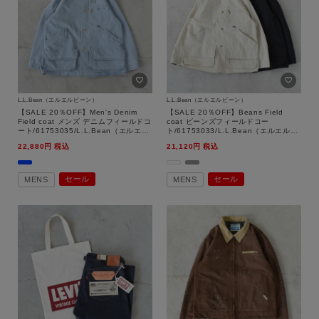
L.L.Bean（エルエルビーン）
L.L.Bean（エルエルビーン）
【SALE 20％OFF】Men's Denim
【SALE 20％OFF】Beans Field
Field coat メンズ デニムフィールドコ
coat ビーンズフィールドコー
ート/61753035/L.L.Bean（エルエル
ト/61753033/L.L.Bean（エルエルビ
ビーン）【返品交換不可】
ーン）【返品交換不可】
22,880
税込
21,120
税込
セール
セール
MENS
MENS