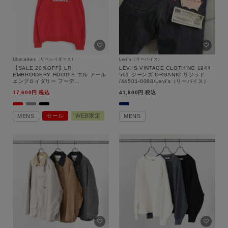
価格
～
商品タイプ
Liberaiders（リベレイダース）
Levi's（リーバイス）
通常商品
予約商品
【SALE 20％OFF】LR
LEVI'S VINTAGE CLOTHING 1944
EMBROIDERY HOODIE エル アール
501 ジーンズ ORGANIC リジッド
エンブロイダリー フーデ
/44501-0088/Levi's（リーバイス）
セール価格
WEB限定
ィ/773132503/Liberaiders（リベレ
17,600
税込
41,800
税込
イダース）【返品交換不可】
在庫
セール
WEB限定
MENS
MENS
在庫あり
在庫なし含む