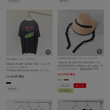
LADIES
MENS
La Maison de Lyllis（ラメゾンドリリス）
Liberaiders（リベレイダース）
【SALE 30％OFF】PAGODA パゴ
FADED PUNK LOGO TEE フェイデ
ダ/2261036/La Maison de Lyllis（ラ
ィッドパンクロゴ
メゾンドリリス）【返品交換不可】
T/736212601/Liberaiders（リベレイ
ダース）
16,940
税込
15,400
税込
セール
LADIES
MENS
WEB限定