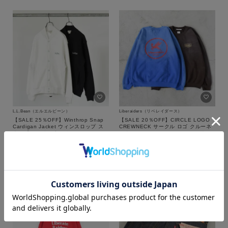
L.L.Bean（エルエルビーン）
Liberaiders（リベレイダース）
【SALE 25％OFF】Winthrop Snap
【SALE 20％OFF】CIRCLE LOGO
Cardigan Jacket ウィンスロップ ス
CREWNECK サークル ロゴ クルーネ
ナップカーディガン ジャケッ
ック/773152503/Liberaiders（リベ
ト/55752033/L.L.Bean（エルエルビ
レイダース）【返品交換不可】
13,200
税込
17,600
税込
ーン）【返品交換不可】
カラー
セール
セール
WEB限定
MENS
MENS