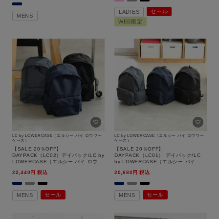
セール
LADIES
MENS
WEB限定
LC by LOWERCASE（エルシー バイ ロウワー
LC by LOWERCASE（エルシー バイ ロウワー
ケース）
ケース）
【SALE 20％OFF】
【SALE 20％OFF】
DAYPACK（LC02）デイパック/LC by
DAYPACK（LC01） デイパック/LC
LOWERCASE（エルシー バイ ロウワ
by LOWERCASE（エルシー バイ ロ
ーケース）【返品交換不可】
ウワーケース）【返品交換不可】
22,440
税込
20,680
税込
セール
セール
MENS
MENS