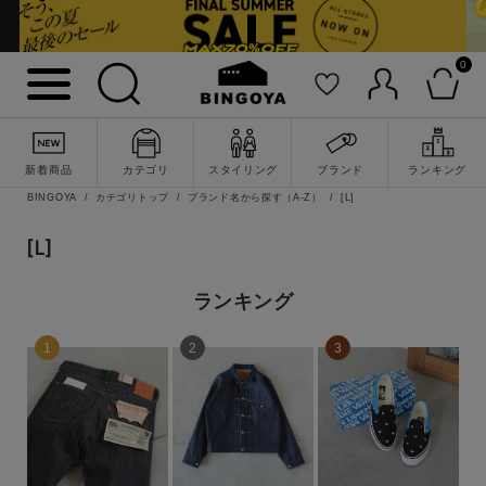
キーワード
0
性別
MENS
LADIES
KIDS
新着商品
カテゴリ
スタイリング
ブランド
ランキング
BINGOYA
カテゴリトップ
ブランド名から探す（A-Z）
[L]
カテゴリ
[L]
トップス
ランキング
ワンピース
アウター
パンツ