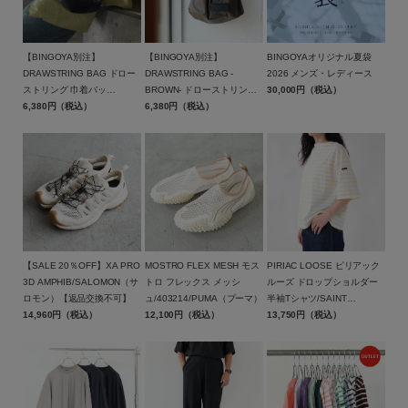
【BINGOYA別注】
【BINGOYA別注】
BINGOYAオリジナル夏袋
DRAWSTRING BAG ドロー
DRAWSTRING BAG -
2026 メンズ・レディース
ストリング 巾着バッ
BROWN- ドローストリング
30,000円（税込）
グ/BAICYCLON by
6,380円（税込）
巾着バッグ ブラウン/BCL-
6,380円（税込）
Bagjack(バイシクロン バイ
95BGY-BR/BAICYCLON by
バッグジャック)【メール便1
Bagjack(バイシクロン バイ
点可能】
バッグジャック)【メール便1
点まで可能】
【SALE 20％OFF】XA PRO
MOSTRO FLEX MESH モス
PIRIAC LOOSE ピリアック
3D AMPHIB/SALOMON（サ
トロ フレックス メッシ
ルーズ ドロップショルダー
ロモン）【返品交換不可】
ュ/403214/PUMA（プーマ）
半袖Tシャツ/SAINT
14,960円（税込）
12,100円（税込）
JAMES(セントジェームス)
13,750円（税込）