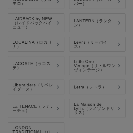
価格
モロ）
バー）
～
LAIDBACK by NEW.
LANTERN（ランタ
（レイドバックバイ
商品タイプ
ン）
ニュー）
通常商品
予約商品
LOCALINA（ロカリ
Levi's（リーバイ
セール
WEB限定
ナ）
ス）
価格
Little One
在庫
LACOSTE（ラコス
Vintage（リトルワン
テ）
ヴィンテージ）
在庫あり
在庫なし含む
Liberaiders（リベレ
Letra（レトラ）
イダース）
指定した条件をクリア
La Maison de
この条件で絞り込む
La TENACE（ラテナ
Lyllis（ラメゾンドリ
ーチェ）
リス）
LONDON
TRADITIONAL（ロ