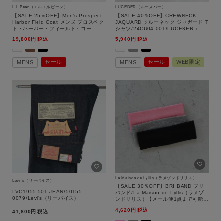
L.L.Bean（エルエルビーン）
LUCEBER（ルースバー）
【SALE 25％OFF】Men's Prospect
【SALE 40％OFF】CREWNECK
Harbor Field Coat メンズ プロスペク
JAQUARD クルーネック ジャガード T
ト・ハーバー・フィールド・コー
シャツ/24CU04-001/LUCEBER（ル
ト/54751043/L.L.Bean（エルエルビ
ースバー）【返品交換不可】
19,800
税込
5,940
税込
ーン）【返品交換不可】
セール
セール
WEB限定
MENS
MENS
La Maison de Lyllis（ラメゾンドリリス）
Levi's（リーバイス）
【SALE 30％OFF】BRI BAND ブリ
LVC1955 501 JEAN/50155-
バンド/La Maison de Lyllis（ラメゾ
0079/Levi's（リーバイス）
ンドリリス）【メール便1点まで可能】
【返品交換不可】
4,620
税込
41,800
税込