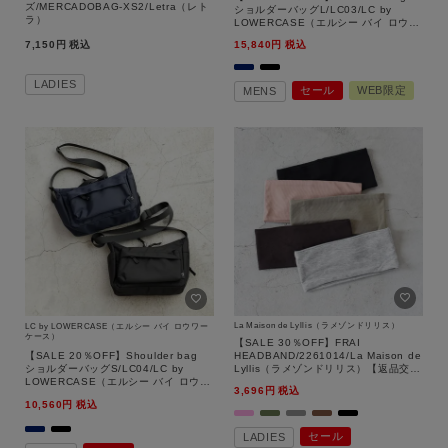
ズ/MERCADOBAG-XS2/Letra（レト
ショルダーバッグL/LC03/LC by
ラ）
LOWERCASE（エルシー バイ ロウワ
ーケース）【返品交換不可】
15,840
税込
7,150
税込
LADIES
セール
WEB限定
MENS
La Maison de Lyllis（ラメゾンドリリス）
LC by LOWERCASE（エルシー バイ ロウワー
ケース）
【SALE 30％OFF】FRAI
【SALE 20％OFF】Shoulder bag
HEADBAND/2261014/La Maison de
ショルダーバッグS/LC04/LC by
Lyllis（ラメゾンドリリス）【返品交換
LOWERCASE（エルシー バイ ロウワ
不可】
3,696
税込
ーケース）【返品交換不可】
10,560
税込
セール
LADIES