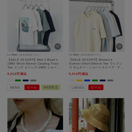
L.L.Bean（エルエルビーン）
L.L.Bean（エルエルビーン）
【SALE 30％OFF】Men's Bean's
【SALE 30％OFF】Women's
1980 Short-Sleeve Catalog Trout
Sumner Short-Sleeve Tee ウィメン
Tee メンズ ビーンズ 1980 ショート
ズ サムナー・ショートスリーブ・テ
スリーブ・カタログ・トラウト・ティ
ィ/L.L.Bean（エルエルビーン）【返
5,313
税込
5,313
税込
（JAPAN EDITION）/L.L.Bean（エ
品交換不可】
ルエルビーン）【返品交換不可】
セール
WEB限定
セール
MENS
LADIES