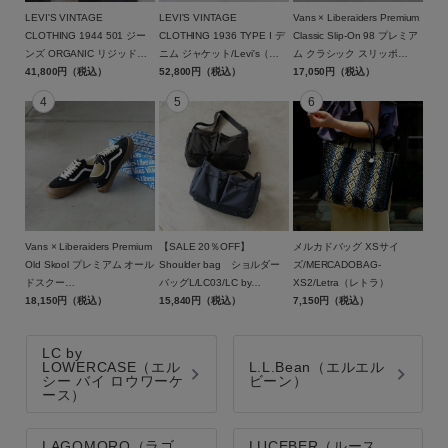
スカート
LEVI'S VINTAGE
LEVI'S VINTAGE
Vans × Liberaiders Premium
CLOTHING 1944 501 ジー
CLOTHING 1936 TYPE I デ
Classic Slip-On 98 プレミア
ンズ ORGANIC リジッド
ニム ジャケット/Levi's（リ
ム クラシック スリッポ
シューズ
/44501-0088/Levi's（リーバ
41,800円（税込）
ーバイス）
52,800円（税込）
ン/779012608/VANS（ヴァ
17,050円（税込）
イス）
ンズ）
グッズ
サイズ
詳細検索
ブランド
Vans × Liberaiders Premium
【SALE 20％OFF】
メルカドバッグ XSサイ
Old Skool プレミアム オール
Shoulder bag ショルダー
ズ/MERCADOBAG-
ドスクー
バッグL/LC03/LC by
XS2/Letra（レトラ）
ル/779022608/VANS（ヴァ
18,150円（税込）
LOWERCASE（エルシー バ
15,840円（税込）
7,150円（税込）
カラー
ンズ）
イ ロウワーケース）【返品
交換不可】
LC by
LOWERCASE（エル
L.L.Bean（エルエル
シー バイ ロウワーケ
ビーン）
ース）
LAGOMORO（ラゴ
LUCEBER（ルース