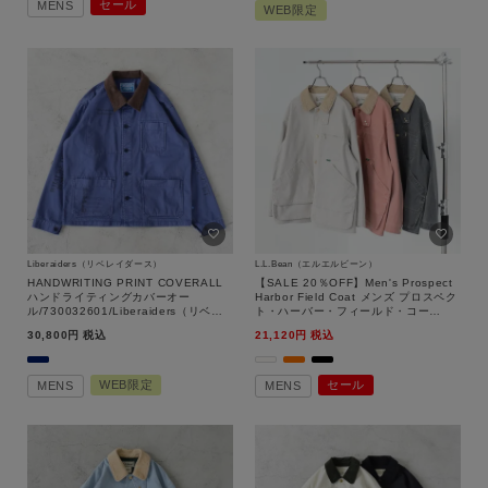
セール
MENS
WEB限定
Liberaiders（リベレイダース）
L.L.Bean（エルエルビーン）
HANDWRITING PRINT COVERALL
【SALE 20％OFF】Men's Prospect
ハンドライティングカバーオー
Harbor Field Coat メンズ プロスペク
ル/730032601/Liberaiders（リベレ
ト・ハーバー・フィールド・コー
イダース）
ト/61753036/L.L.Bean（エルエルビ
30,800
税込
21,120
税込
ーン）【返品交換不可】
WEB限定
セール
MENS
MENS