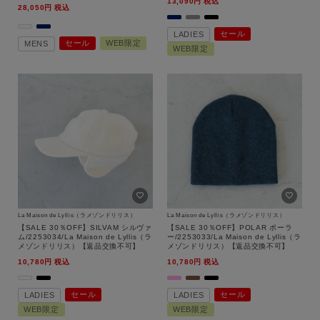
13,090
税込
28,050
税込
ルビーン）【返品交換不可】
セール
LADIES
セール
WEB限定
MENS
WEB限定
La Maison de Lyllis（ラメゾンドリリス）
La Maison de Lyllis（ラメゾンドリリス）
【SALE 30％OFF】SILVAM シルヴァ
【SALE 30％OFF】POLAR ポーラ
ム/2253034/La Maison de Lyllis（ラ
ー/2253033/La Maison de Lyllis（ラ
メゾンドリリス）【返品交換不可】
メゾンドリリス）【返品交換不可】
10,780
税込
10,780
税込
セール
セール
LADIES
LADIES
WEB限定
WEB限定