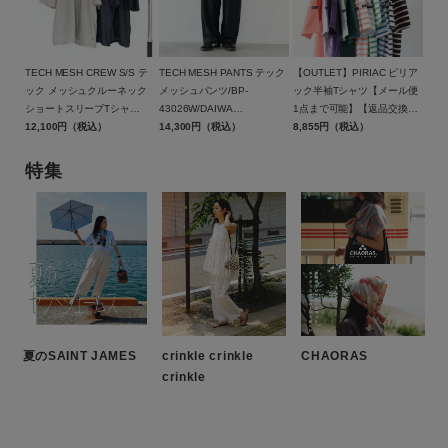
TECH MESH CREW S/S テ
TECH MESH PANTS テック
【OUTLET】PIRIAC ピリア
ック メッシュクルーネック
メッシュパンツ/BP-
ック半袖Tシャツ【メール便
ショートスリーブTシャ
43026W/DAIWA
1点まで可能】【返品交換不
ツ/BE-40026W/DAIWA
12,100円（税込）
PIER39（ダイワ ピア39）
14,300円（税込）
可】/SAINT JAMES（セント
8,855円（税込）
PIER39（ダイワ ピア39）
ジェームス）
特集
夏のSAINT JAMES
crinkle crinkle
CHAORAS
crinkle