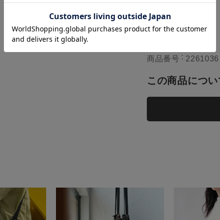
性別タイプ
Y
関連カテゴリ
f
再入荷
在庫切れ
商品番号
2261036
この商品につい