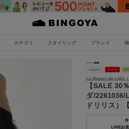
カテゴリ
スタイリング
ブランド
カラー
セール
W
LADIES
La Maison de Ly
【SALE 30
ダ/2261036/
ES
KIDS
ドリリス）
価格
今
～
LINEお