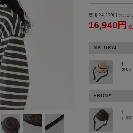
商品タイプ
定価
24,200
のとこ
通常商品
16,940
アイテムを探す
セール価格
NATURAL
条件絞り込み検索
カテゴリから探す
在庫
f
残りわ
スタイリングから探す
在庫あり
ブランドから探す
WEB限定アイテムを探す
EBONY
履き比べ可能商品から探す
この条件で絞り込む
f
在庫切
お知らせ・ご利用ガイド