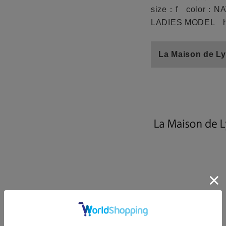
size：f color：N
LADIES MODEL h
La Maison d
ze
RAL
f
カー
ブランド
残りわずか