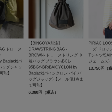
】
【BINGOYA別注】
PIRIAC L
BAG ドロース
DRAWSTRING BAG -
ーズ ドロッ
ッ
BROWN- ドローストリング 巾
Tシャツ/SAI
 Bagjack(バ
着バッグ ブラウン/BCL-
ジェームス)
 バッグジャッ
95BGY-BR/BAICYCLON by
13,750円（
点可能】
Bagjack(バイシクロン バイ バ
ッグジャック)【メール便1点ま
で可能】
6,380円（税込）