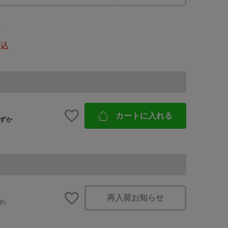
ろ
予約商品
税込
BINGOYAについて
WEB限定
店舗一覧
会社概要
カートに入れる
ずか
採用情報
在庫なし含む
ギフトカード
再入荷お知らせ
れ