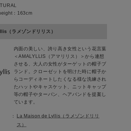
ATURAL
eight：163cm
e Lyllis（ラメゾンドリリス）
内面の美しい、誇り高き女性という花言葉
＜AMALYLLIS（アマリリス）＞から連想
close
させる、大人の女性がターゲットの帽子ブ
ランド。クローゼットを明けた時に帽子か
らコーディネートしたくなる様な洗練され
close
close
たハットやキャスケット、ニットキャップ
等の帽子やターバン、ヘアバンドを提案し
ています。
トに入れる
La Maison de Lyllis（ラメゾンドリリ
ス）