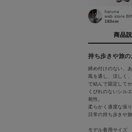
haruna
web store B
163cm
商品
持ち歩きや旅の
締め付けのない、
風を通し、涼しく、
で結んで固定して
くびれのないシル
相性。
柔らかく適度な張
日常の持ち歩きや
モデル着用サイズ