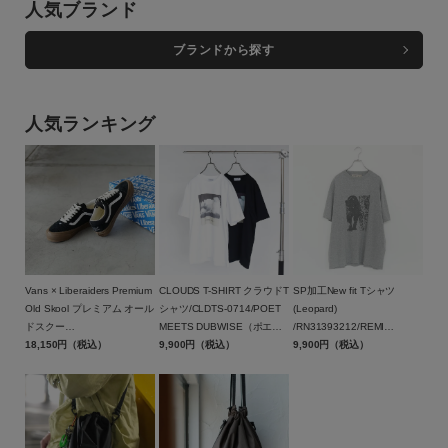
人気ブランド
在庫
在庫あり
在庫なし含む
ブランドから探す
人気ランキング
Vans × Liberaiders Premium
CLOUDS T-SHIRT クラウドT
SP加工New fit Tシャツ
Old Skool プレミアム オール
シャツ/CLDTS-0714/POET
(Leopard)
ドスクー
MEETS DUBWISE（ポエト
/RN31393212/REMI
ル/779022608/VANS（ヴァ
18,150円（税込）
ミーツダブワイズ）
9,900円（税込）
RELIEF（レミ レリーフ）
9,900円（税込）
ンズ）