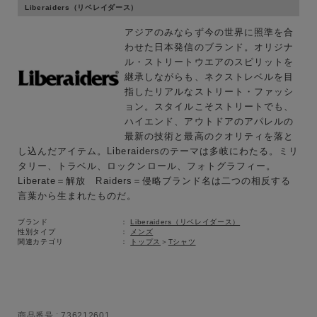
Liberaiders（リベレイダース）
アジアのみならず今の世界に照準を合
わせた日本発信のブランド。オリジナ
ル・ストリートウエアのスピリットを
継承しながらも、ネクストレベルを目
指したリアルなストリート・ファッシ
ョン。スタイルこそストリートでも、
ハイエンド、アウトドアのアパレルの
最新の技術と最高のクオリティを落と
し込んだアイテム。Liberaidersのテーマは多岐にわたる。ミリ
タリー、トラベル、ロックンロール、フォトグラフィー。
Liberate＝解放 Raiders＝侵略ブランド名は二つの相反する
言葉から生まれたものだ。
ブランド
Liberaiders（リベレイダース）
性別タイプ
メンズ
関連カテゴリ
トップス
＞
Tシャツ
商品番号
736212601