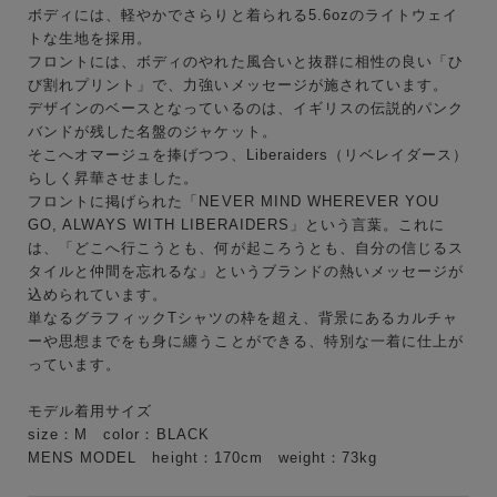
ボディには、軽やかでさらりと着られる5.6ozのライトウェイ
キーワード
トな生地を採用。
フロントには、ボディのやれた風合いと抜群に相性の良い「ひ
び割れプリント」で、力強いメッセージが施されています。
デザインのベースとなっているのは、イギリスの伝説的パンク
性別
バンドが残した名盤のジャケット。
MENS
LADIES
KIDS
そこへオマージュを捧げつつ、Liberaiders（リベレイダース）
らしく昇華させました。
フロントに掲げられた「NEVER MIND WHEREVER YOU
カテゴリ
GO, ALWAYS WITH LIBERAIDERS」という言葉。これに
は、「どこへ行こうとも、何が起ころうとも、自分の信じるス
タイルと仲間を忘れるな」というブランドの熱いメッセージが
込められています。
サイズ
単なるグラフィックTシャツの枠を超え、背景にあるカルチャ
ーや思想までをも身に纏うことができる、特別な一着に仕上が
っています。
ブランド
モデル着用サイズ
size：M color：BLACK
MENS MODEL height：170cm weight：73kg