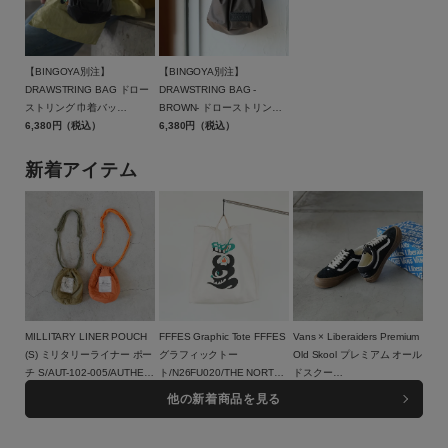
【BINGOYA別注】
【BINGOYA別注】
DRAWSTRING BAG ドロー
DRAWSTRING BAG -
ストリング 巾着バッ
BROWN- ドローストリング
グ/BAICYCLON by
6,380円（税込）
巾着バッグ ブラウン/BCL-
6,380円（税込）
Bagjack(バイシクロン バイ
95BGY-BR/BAICYCLON by
バッグジャック)【メール便1
Bagjack(バイシクロン バイ
新着アイテム
点可能】
バッグジャック)【メール便1
点まで可能】
MILLITARY LINER POUCH
FFFES Graphic Tote FFFES
Vans × Liberaiders Premium
(S) ミリタリーライナー ポー
グラフィックトー
Old Skool プレミアム オール
チ S/AUT-102-005/AUTHEN
ト/N26FU020/THE NORTH
ドスクー
JAPAN（オーセン ジャパ
8,800円（税込）
FACE PURPLE LABEL
13,200円（税込）
ル/779022608/VANS（ヴァ
18,150円（税込）
他の新着商品を見る
ン）
ンズ）