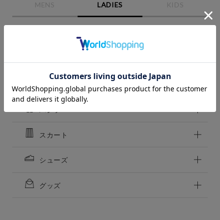
close
close
MENS
LADIES
KIDS
close
close
BLACK
BLACK
トップス
カラー
M
M
close
カートに入れる
カートに入れる
残りわずか
残りわずか
ワンピース
L
アウター
L
カートに入れる
カートに入れる
残りわずか
残りわずか
パンツ
価格
スカート
～
シューズ
商品タイプ
通常商品
予約商品
グッズ
セール価格
WEB限定