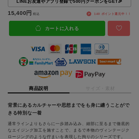
LINEお友達やアプリ登録で500円クーポンをGET🎉
15,400
税込
140
ポイント還元中！！
カートに入れる
商品説明
サイズ・素材
背景にあるカルチャーや思想までをも身に纏うことがで
きる特別な一着
通常ラインよりもさらに一歩踏み込み、細部に至るまで徹底的
なエイジング加工を施すことで、まるで本物のヴィンテージク
ロージングのような佇まいを表現した拘りのシリーズです。