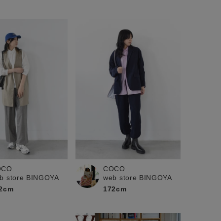
OCO
COCO
b store BINGOYA
web store BINGOYA
2cm
172cm