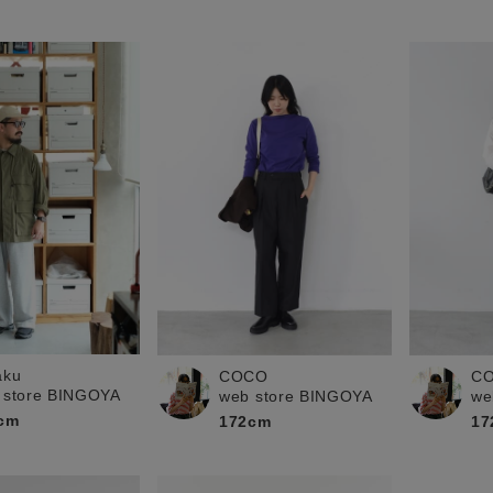
aku
COCO
C
 store BINGOYA
web store BINGOYA
we
cm
172cm
17