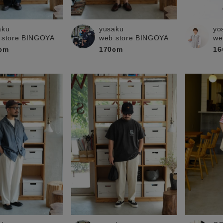
お問い合わせ
aku
yusaku
yo
 store BINGOYA
web store BINGOYA
we
cm
170cm
16