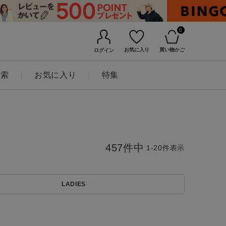
0
お気に入り
買い物かご
ログイン
検索
お気に入り
特集
457
件中
1
-
20
件表示
LADIES
BINGOYAについて