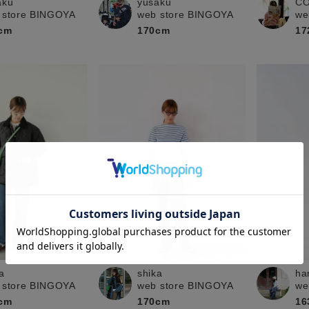
aku
yusaku
C
 store BINGOYA
web store BINGOYA
we
cm
170cm
17
a
shika
ha
 store BINGOYA
web store BINGOYA
we
cm
170cm
16