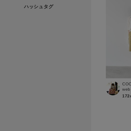
CO
web
172