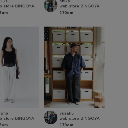
OCO
shika
b store BINGOYA
web store BINGOYA
2cm
170cm
yusaku
runa
web store BINGOYA
b store BINGOYA
170cm
3cm