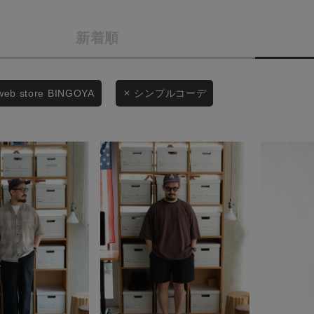
商品タイプ
条件絞り込み検索
新着順
通常商品
カテゴリから探す
スタイリングから探す
セール価格
web store BINGOYA
シンプルコーデ
ブランドから探す
WEB限定アイテムを探す
在庫
履き比べ可能商品から探す
在庫あり
お知らせ・ご利用ガイド
お知らせ
この条件で絞り込む
ご利用ガイド
ギフトラッピング