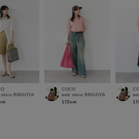
CO
COCO
C
 store BINGOYA
web store BINGOYA
we
cm
172cm
17