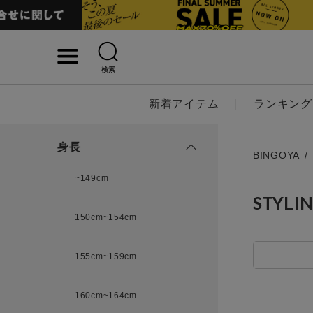
検索
詳細検索
新着アイテム
ランキング
キーワード
身長
BINGOYA
~149cm
STYLI
性別
150cm~154cm
MENS
LADI
155cm~159cm
カテゴリ
160cm~164cm