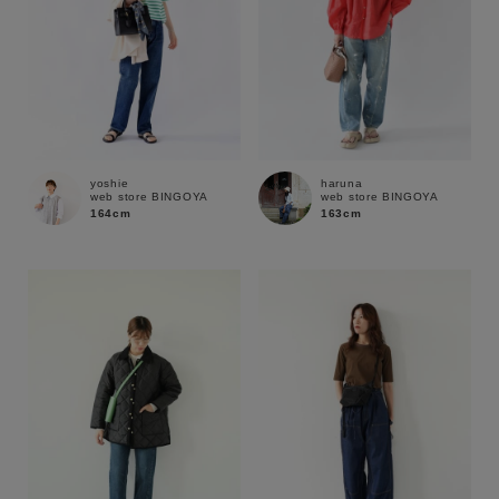
yoshie
haruna
web store BINGOYA
web store BINGOYA
164cm
163cm