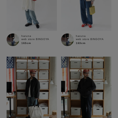
haruna
haruna
web store BINGOYA
web store BINGOYA
163cm
163cm