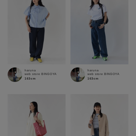
haruna
haruna
web store BINGOYA
web store BINGOYA
163cm
163cm