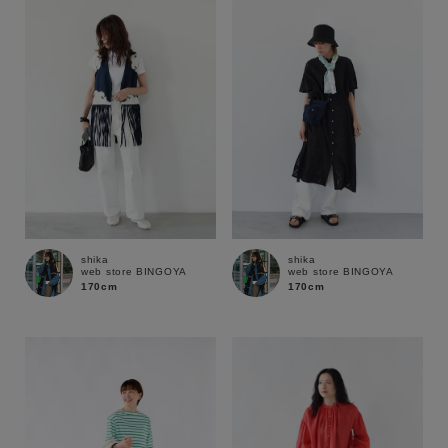
性別
MENS
LADIES
KIDS
カテゴリ
サイズ
shika
shika
web store BINGOYA
web store BINGOYA
ブランド
170cm
170cm