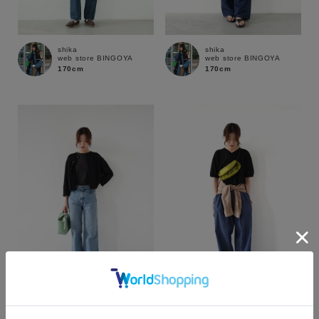
shika
shika
web store BINGOYA
web store BINGOYA
170cm
170cm
カラー
shika
shika
web store BINGOYA
web store BINGOYA