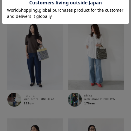
170cm
170cm
価格
～
商品タイプ
通常商品
予約商品
セール価格
WEB限定
在庫
haruna
shika
web store BINGOYA
web store BINGOYA
在庫あり
在庫なし含む
163cm
170cm