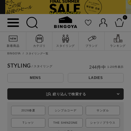
0
新着商品
カテゴリ
スタイリング
ブランド
ランキング
BINGOYA
スタイリング一覧
STYLING
244
件中
1
-
20
件表示
MENS
LADIES
詳細検索
manage_search
絞り込んで検索する
2026春夏
シンプルコーデ
サンダル
Tシャツ
THE SHINZONE
シャツ / ブラウス