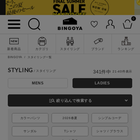
0
新着商品
カテゴリ
スタイリング
ブランド
ランキング
BINGOYA
スタイリング一覧
STYLING
341
件中
21
-
40
件表示
MENS
LADIES
詳細検索
manage_search
絞り込んで検索する
カラーパンツ
2026春夏
シンプルコーデ
サンダル
Tシャツ
シャツ / ブラウス