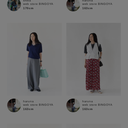
shika
haruna
web store BINGOYA
web store BINGOYA
170cm
163cm
haruna
haruna
web store BINGOYA
web store BINGOYA
163cm
163cm
キーワード