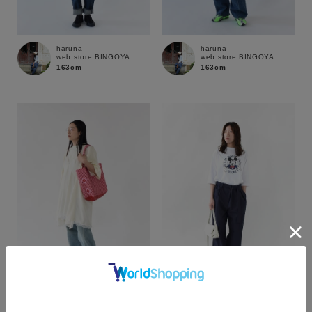
haruna
haruna
web store BINGOYA
web store BINGOYA
163cm
163cm
カラー
shika
haruna
web store BINGOYA
web store BINGOYA