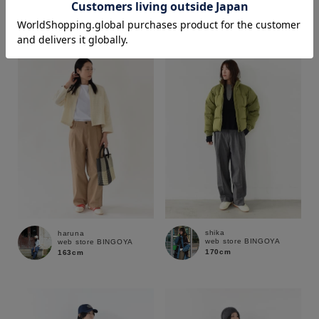
170cm
163cm
価格
～
商品タイプ
通常商品
予約商品
セール価格
WEB限定
在庫
shika
haruna
web store BINGOYA
web store BINGOYA
在庫あり
在庫なし含む
170cm
163cm