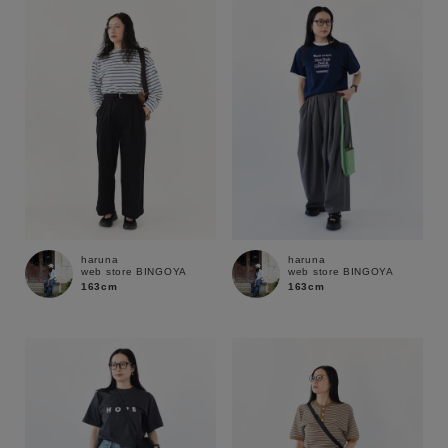
性別
MENS
LADIES
KIDS
カテゴリ
サイズ
haruna
haruna
web store BINGOYA
web store BINGOYA
ブランド
163cm
163cm