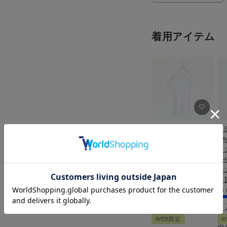
着用アイテム
CREW NECK T-
【S
SHIRT クルーネック
BA
Tシャツ/THE
ー
SHINZONE（シンゾ
S
ーン）【メール便1点
ー
まで可能】
可
F
WHITE（01）
36
LADIES
L
WEB限定
W