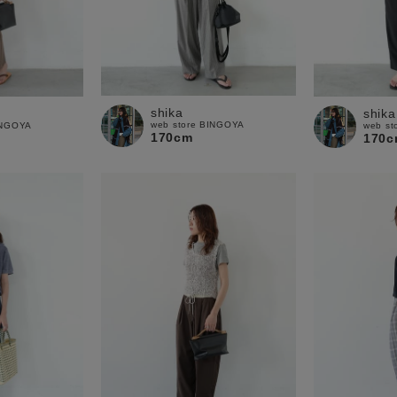
shika
shika
web store BINGOYA
INGOYA
web st
170cm
170c