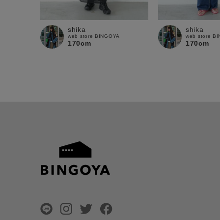
shika
shika
web store BINGOYA
web store B
170cm
170cm