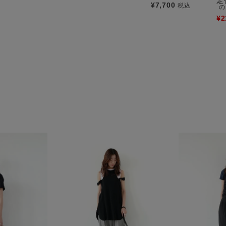
定
¥
7,700
税込
の
¥
2