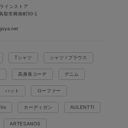
ンラインストア

県鳥取市興南町50-1

goya.net
Tシャツ
シャツ / ブラウス
E
高身長コーデ
デニム
ハット
ローファー
lis
カーディガン
AULENTTI
ARTESANOS