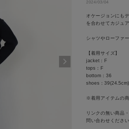
2024/03/04
商品タイプ
条件絞り込み検索
オケージョンにも
通常商品
を合わせてカジュア
カテゴリから探す
スタイリングから探す
セール価格
シャツやローファー
ブランドから探す
【着用サイズ】

WEB限定アイテムを探す
在庫
jacket：F

履き比べ可能商品から探す
tops：F

在庫あり
bottom：36

shoes：39(24.5cm)
お知らせ・ご利用ガイド
※着用アイテムの商
お知らせ
この条件で絞り込む
ご利用ガイド
リンクの無い商品
問い合わせください
ギフトラッピング