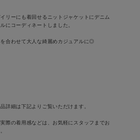
店舗一覧
デイリーにも着回せるニットジャケットにデニム
予約商品
ルにコーディネートしました。

会社概要
採用情報
WEB限定
を合わせて大人な綺麗めカジュアルに◎

ギフトカード
在庫なし含む


品詳細は下記よりご覧いただけます。

・実際の着用感などは、お気軽にスタッフまでお
BINGOYA
。

無料公式アプリダウンロード