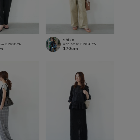
shika
web store BINGOYA
ore BINGOYA
170cm
m