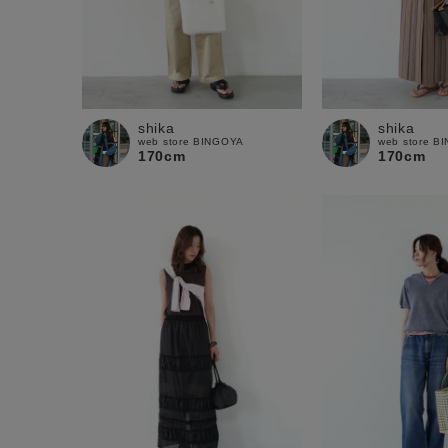
shika
shika
web store BINGOYA
web store B
170cm
170cm