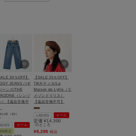
ALE 30％OFF】
【SALE 35％OFF】
GGY JEANS バギ
TIKA ティカ/La
ジーンズ/THE
Maison de Lyllis（ラ
HINZONE（シンゾ
メゾンドリリス）
ン）【返品交換不
【返品交換不可】
】
BLUE（83）
セール
LADIES
定価
¥
14,300
のところ
セール
ADIES
¥
9,295
EB限定
税込