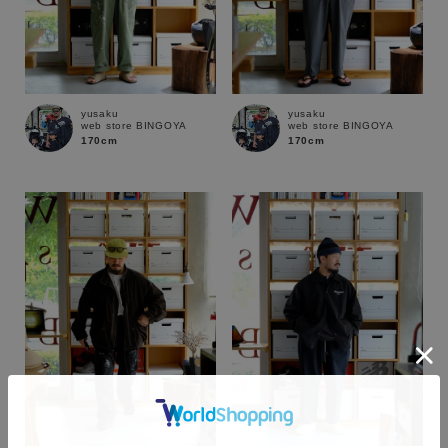
yusaku
yusaku
web store BINGOYA
web store BINGOYA
170cm
170cm
カラー