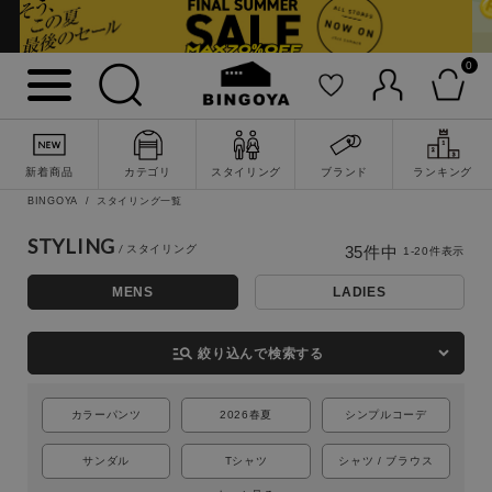
0
新着商品
カテゴリ
スタイリング
ブランド
ランキング
BINGOYA
スタイリング一覧
STYLING
35
件中
1
-
20
件表示
MENS
LADIES
詳細検索
manage_search
絞り込んで検索する
カラーパンツ
2026春夏
シンプルコーデ
サンダル
Tシャツ
シャツ / ブラウス