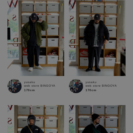
yusaku
yusaku
web store BINGOYA
web store BINGOYA
170cm
170cm