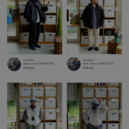
yusaku
yusaku
web store BINGOYA
web store BINGOYA
170cm
170cm