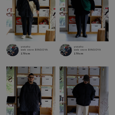
yusaku
yusaku
web store BINGOYA
web store BINGOYA
170cm
170cm