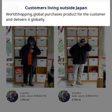
yusaku
yusaku
web store BINGOYA
web store BINGOYA
170cm
170cm
価格
～
商品タイプ
通常商品
予約商品
セール価格
WEB限定
在庫
yusaku
yusaku
在庫あり
在庫なし含む
web store BINGOYA
web store BINGOYA
170cm
170cm