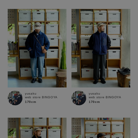
性別
MENS
LADIES
KIDS
カテゴリ
サイズ
ブランド
yusaku
yusaku
web store BINGOYA
web store BINGOYA
170cm
170cm