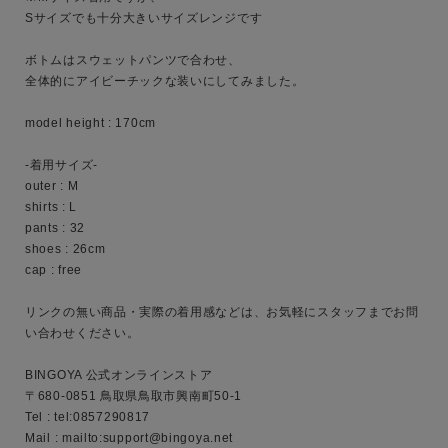
性別
Sサイズでも十分大きいサイズレンジです

MENS
LADIES
KIDS
ボトムはスウェットパンツで合わせ、

全体的にアイビーチックな装いにしてみました。

カテゴリ
model height : 170cm

-着用サイズ-

outer : M

サイズ
shirts : L

pants : 32

shoes : 26cm

cap : free

ブランド
リンクの無い商品・実際の着用感などは、お気軽にスタッフまでお問
い合わせください。

BINGOYA 公式オンラインストア

〒680-0851 鳥取県鳥取市興南町50-1

Tel : tel:0857290817

Mail : mailto:support@bingoya.net