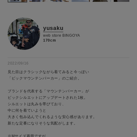
yusaku
web store BINGOYA
170cm
2022/09/16
見た目はクラシックながら着てみると今っぽい

「ビックマウンテンパーカー」のご紹介。

ブランドを代表する「マウンテンパーカー」が

ビックシルエットにアップデートされた1枚。

シルエットは丸みを帯びており、

中に何を着ていようと

キーワード
大きく包み込んでくれるような安心感があります。

新たな定番になりそうな気配がします。

※Mサイズ着用ですが、
