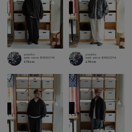
yusaku
yusaku
web store BINGOYA
web store BINGOYA
170cm
170cm