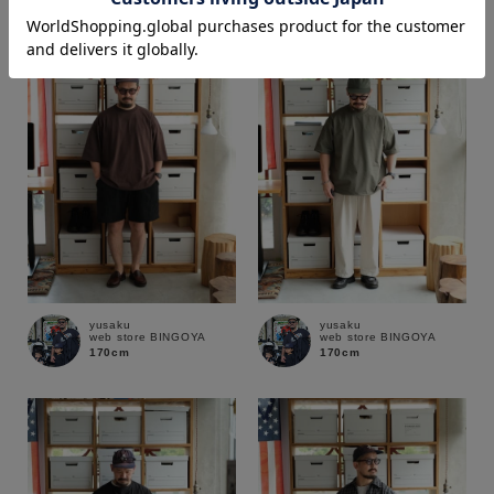
価格
～
商品タイプ
通常商品
予約商品
セール価格
WEB限定
yusaku
yusaku
web store BINGOYA
web store BINGOYA
在庫
170cm
170cm
在庫あり
在庫なし含む