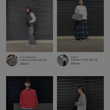
syuka
m.yamamoto
SUPER SHOP 松江店
SUPER SHOP 松江店
151cm
162cm