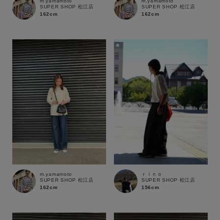
m.yamamoto
m.yamamoto
SUPER SHOP 松江店
SUPER SHOP 松江店
162cm
162cm
m.yamamoto
ｒｉｎｏ
SUPER SHOP 松江店
SUPER SHOP 松江店
162cm
156cm
キーワード