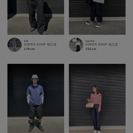
kai
syuka
SUPER SHOP 松江店
SUPER SHOP 松江店
176cm
151cm