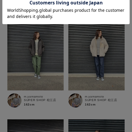
162cm
162cm
価格
～
商品タイプ
通常商品
予約商品
セール価格
WEB限定
在庫
m.yamamoto
m.yamamoto
SUPER SHOP 松江店
SUPER SHOP 松江店
在庫あり
在庫なし含む
162cm
162cm