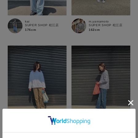
kai
m.yamamoto
SUPER SHOP 松江店
SUPER SHOP 松江店
176cm
162cm
カラー
m.yamamoto
m.yamamoto
SUPER SHOP 松江店
SUPER SHOP 松江店