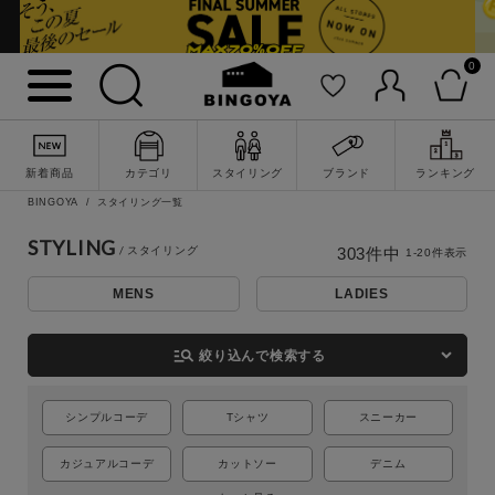
0
新着商品
カテゴリ
スタイリング
ブランド
ランキング
BINGOYA
スタイリング一覧
STYLING
303
件中
1
-
20
件表示
MENS
LADIES
詳細検索
manage_search
絞り込んで検索する
シンプルコーデ
Tシャツ
スニーカー
カジュアルコーデ
カットソー
デニム