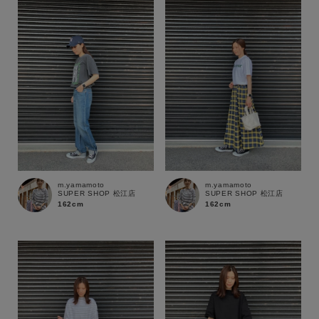
性別
MENS
LADIES
KIDS
カテゴリ
サイズ
m.yamamoto
m.yamamoto
SUPER SHOP 松江店
SUPER SHOP 松江店
ブランド
162cm
162cm