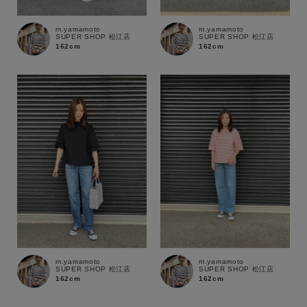
～
m.yamamoto
m.yamamoto
商品タイプ
SUPER SHOP 松江店
SUPER SHOP 松江店
162cm
162cm
通常商品
予約商品
セール価格
WEB限定
在庫
在庫あり
在庫なし含む
m.yamamoto
m.yamamoto
SUPER SHOP 松江店
SUPER SHOP 松江店
162cm
162cm