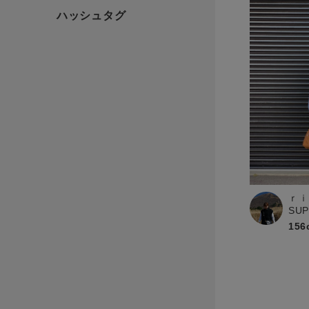
ｒｉ
SU
156