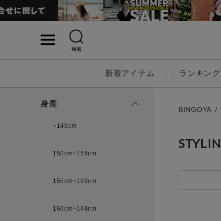
検索
詳細検索
新着アイテム
ランキング
キーワード
身長
BINGOYA
~149cm
STYLI
性別
150cm~154cm
MENS
LADI
155cm~159cm
カテゴリ
160cm~164cm