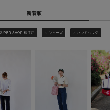
商品タイプ
条件絞り込み検索
新着順
通常商品
カテゴリから探す
スタイリングから探す
セール価格
SUPER SHOP 松江店
シューズ
ハンドバッグ
ブランドから探す
WEB限定アイテムを探す
在庫
履き比べ可能商品から探す
在庫あり
お知らせ・ご利用ガイド
お知らせ
この条件で絞り込む
ご利用ガイド
ギフトラッピング