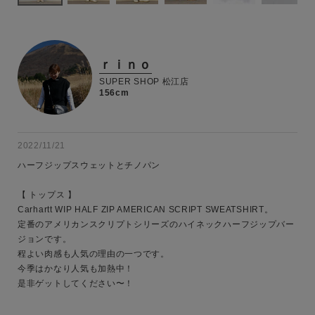
ｒｉｎｏ
SUPER SHOP 松江店
156cm
2022/11/21
ハーフジップスウェットとチノパン

【 トップス 】

Carhartt WIP HALF ZIP AMERICAN SCRIPT SWEATSHIRT。

定番のアメリカンスクリプトシリーズのハイネックハーフジップバー
キーワード
ジョンです。

程よい肉感も人気の理由の一つです。

今季はかなり人気も加熱中！

是非ゲットしてください〜！

性別