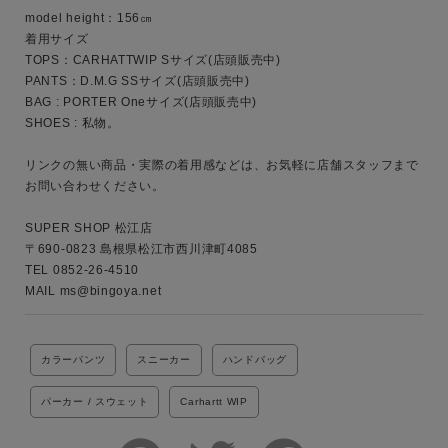
MENS
LADIES
KIDS
model height：156㎝

着用サイズ

TOPS：CARHATTWIP Sサイズ(店頭販売中)

カテゴリ
PANTS：D.M.G SSサイズ(店頭販売中)

BAG : PORTER Oneサイズ(店頭販売中)

SHOES : 私物。

サイズ
リンクの無い商品・実際の着用感などは、お気軽に店舗スタッフまで
お問い合わせください。

SUPER SHOP 松江店

ブランド
〒690-0823 島根県松江市西川津町4085

TEL 0852-26-4510

MAIL ms@bingoya.net
カラーパンツ
スニーカー
ハンドバッグ
パーカー / スウェット
Carhartt WIP