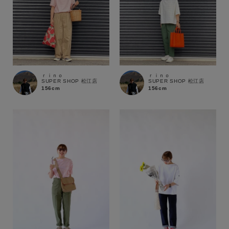
価格
～
商品タイプ
通常商品
予約商品
ｒｉｎｏ
ｒｉｎｏ
SUPER SHOP 松江店
SUPER SHOP 松江店
156cm
156cm
セール価格
WEB限定
在庫
在庫あり
在庫なし含む