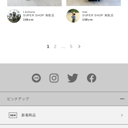
この条件で絞り込む
mai
t.kimura
SUPER SHOP 鳥取店
SUPER SHOP 鳥取店
158cm
166cm
1
2
…
5
ピックアップ
新着商品