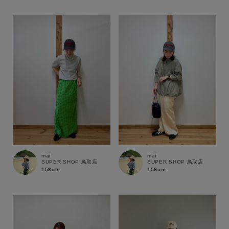
性別
MENS
LADIES
KIDS
カテゴリ
サイズ
ブランド
mai
mai
SUPER SHOP 鳥取店
SUPER SHOP 鳥取店
158cm
158cm