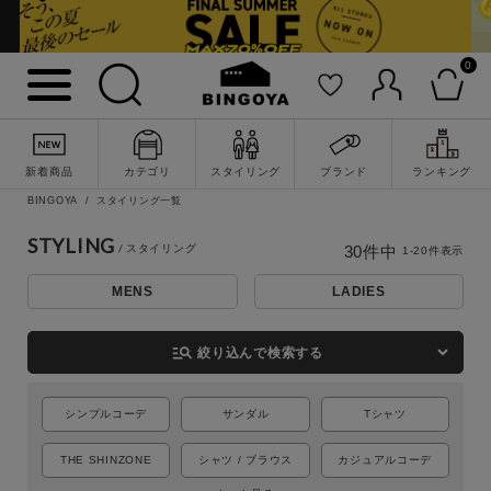
0
新着商品
カテゴリ
スタイリング
ブランド
ランキング
BINGOYA
スタイリング一覧
STYLING
30
件中
1
-
20
件表示
MENS
LADIES
詳細検索
manage_search
絞り込んで検索する
シンプルコーデ
サンダル
Tシャツ
THE SHINZONE
シャツ / ブラウス
カジュアルコーデ