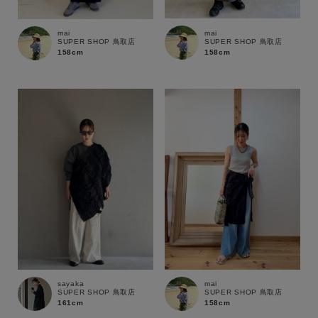
mai
mai
SUPER SHOP 鳥取店
SUPER SHOP 鳥取店
158cm
158cm
キーワード
sayaka
mai
SUPER SHOP 鳥取店
SUPER SHOP 鳥取店
161cm
158cm