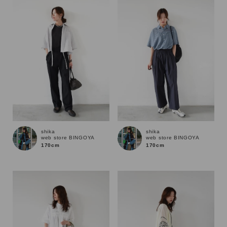
性別
MENS
LADIES
KIDS
カテゴリ
サイズ
shika
shika
web store BINGOYA
web store BINGOYA
ブランド
170cm
170cm