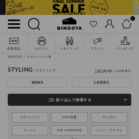
0
新着商品
カテゴリ
スタイリング
ブランド
ランキング
BINGOYA
スタイリング一覧
STYLING
141
件中
1
-
20
件表示
MENS
LADIES
詳細検索
manage_search
絞り込んで検索する
カラーパンツ
2026春夏
サンダル
Tシャツ
THE SHINZONE
シャツ / ブラウス