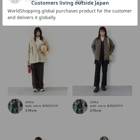
170cm
170cm
価格
～
商品タイプ
通常商品
予約商品
セール価格
WEB限定
在庫
shika
shika
web store BINGOYA
web store BINGOYA
在庫あり
在庫なし含む
170cm
170cm