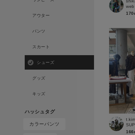
shik
web
170
アウター
パンツ
スカート
シューズ
グッズ
キッズ
t.ki
カラーパンツ
SU
166