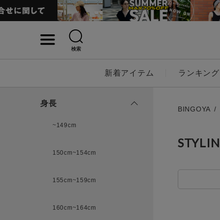
検索
詳細検索
新着アイテム
ランキング
キーワード
身長
BINGOYA
~149cm
STYLI
性別
150cm~154cm
MENS
LADI
155cm~159cm
カテゴリ
160cm~164cm