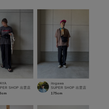
AYA
itogawa
UPER SHOP 出雲店
SUPER SHOP 出雲店
8cm
175cm