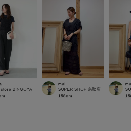
a
mai
ma
 store BINGOYA
SUPER SHOP 鳥取店
S
cm
158cm
15