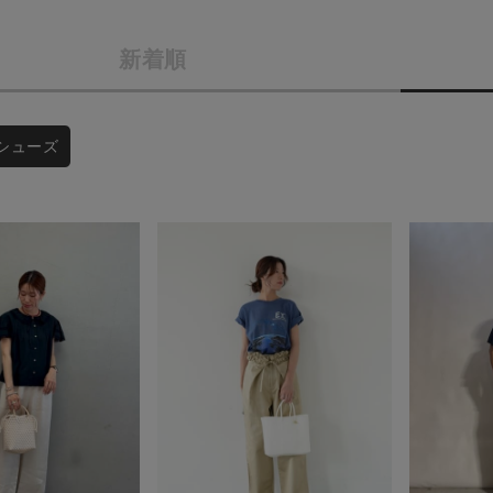
商品タイプ
条件絞り込み検索
新着順
通常商品
カテゴリから探す
スタイリングから探す
セール価格
シューズ
ブランドから探す
WEB限定アイテムを探す
在庫
履き比べ可能商品から探す
在庫あり
お知らせ・ご利用ガイド
お知らせ
この条件で絞り込む
ご利用ガイド
ギフトラッピング