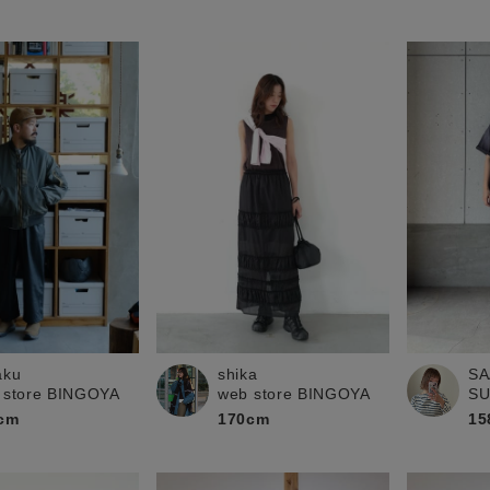
aku
shika
SA
 store BINGOYA
web store BINGOYA
S
cm
170cm
15