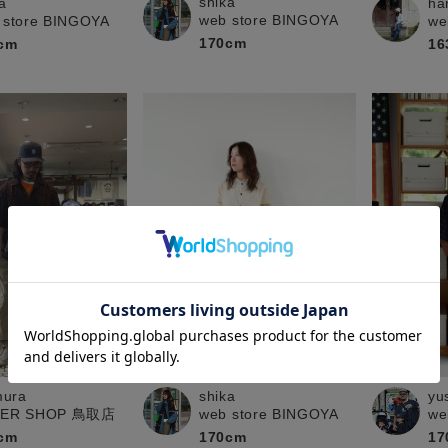
shika
a
ha
web store BINGOYA
 store BINGOYA
we
170cm
cm
16
mura
shika
yu
PER SHOP 鳥取店
web store BINGOYA
we
cm
170cm
17