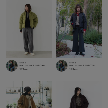
性別
MENS
LADIES
KIDS
カテゴリ
サイズ
shika
shika
web store BINGOYA
web store BINGOYA
ブランド
170cm
170cm