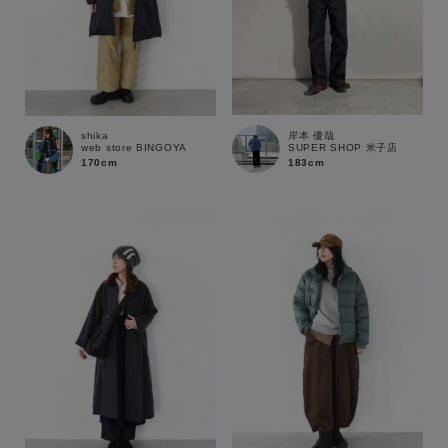
岸本 優哉
shika
SUPER SHOP 米子店
web store BINGOYA
183cm
170cm