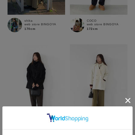
shika
COCO
web store BINGOYA
web store BINGOYA
170cm
172cm
カラー
shika
shika
web store BINGOYA
web store BINGOYA
170cm