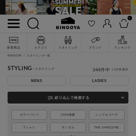
0
新着商品
カテゴリ
スタイリング
ブランド
ランキング
BINGOYA
スタイリング一覧
STYLING
344
件中
1
-
20
件表示
MENS
LADIES
詳細検索
manage_search
絞り込んで検索する
カラーパンツ
2026春夏
シンプルコーデ
Tシャツ
サンダル
THE SHINZONE