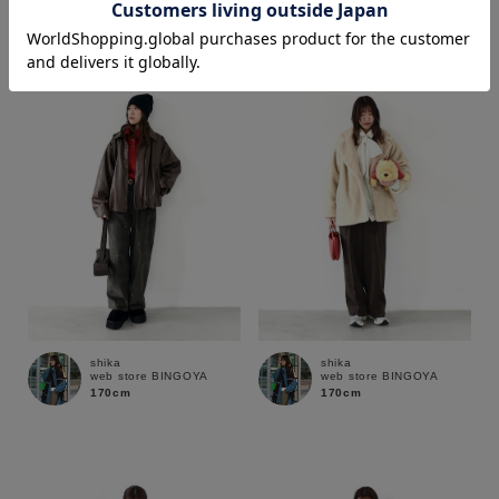
170cm
価格
～
商品タイプ
通常商品
予約商品
セール価格
WEB限定
在庫
shika
shika
web store BINGOYA
web store BINGOYA
在庫あり
在庫なし含む
170cm
170cm