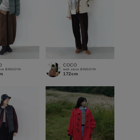
O
COCO
ore BINGOYA
web store BINGOYA
m
172cm