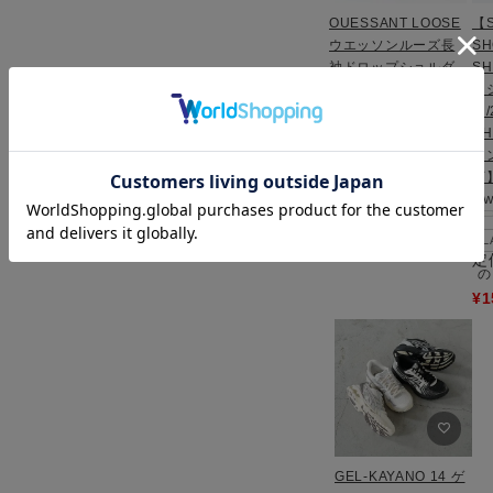
OUESSANT LOOSE
【S
ウエッソンルーズ長
SH
袖ドロップショルダ
S
ー/SAINT
ク
JAMES（セントジェ
ツ/
ームス）
S
ー
T3
NEIGE/DENIM
可
F
W
LADIES
¥
19,800
税込
L
定
の
¥
1
GEL-KAYANO 14 ゲ