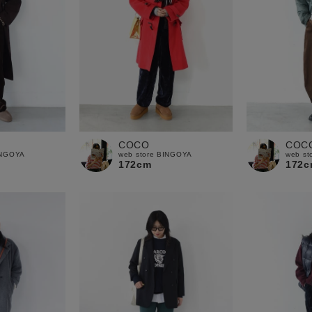
COCO
COC
INGOYA
web store BINGOYA
web st
172cm
172c