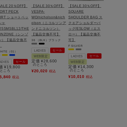
ALE 20％OFF】
【SALE 30％OFF】
【SALE 30％OFF】
ORT PECK
VESPA-
SQUARE
HIRT ショートペッ
WO/nicholson&nich
SHOULDER BAG ス
シャ
olson（ニコルソンア
クエアショルダーバ
25SMSBL12/THE
ンドニコルソン）
ッグ/ESLOW（エス
HINZONE（シンゾ
【返品交換不可】
ロー）【返品交換不
ン）【返品交換不
可】
36
（BLK）ブラック
】
F
SILVER
セール
LADIES
HITE（01）
セール
WEB限定
LADIES
定価
¥
28,600
セール
ADIES
WEB限定
のところ
定価
¥
14,300
価
¥
19,800
のところ
ところ
¥
20,020
税込
¥
10,010
5,840
税込
税込