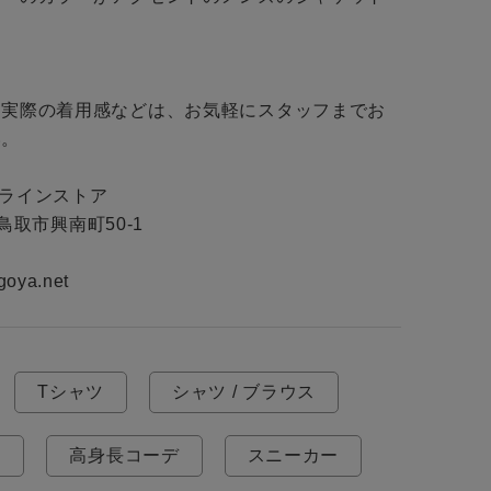
BINGOYA


無料公式アプリダウンロード
・実際の着用感などは、お気軽にスタッフまでお
。

ンラインストア

県鳥取市興南町50-1

goya.net
Tシャツ
シャツ / ブラウス
E
高身長コーデ
スニーカー