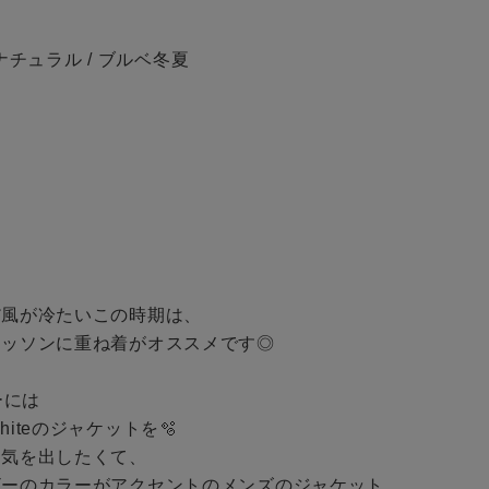
BINGOYAについて
骨格ナチュラル / ブルベ冬夏

予約商品
店舗一覧
WEB限定
会社概要
採用情報
ギフトカード
在庫なし含む
風が冷たいこの時期は、

ッソンに重ね着がオススメです◎

には

iteのジャケットを🫧

気を出したくて、

ザーのカラーがアクセントのメンズのジャケット