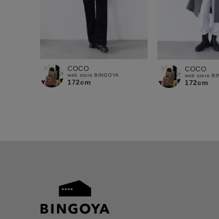
COCO
COCO
web store BINGOYA
web store B
172cm
172cm