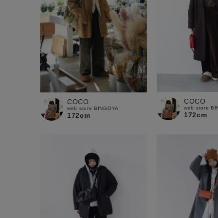
COCO
COCO
web store B
web store BINGOYA
172cm
172cm