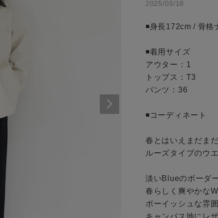
2025/03/18
商品タイプ
アイテムを探す
◾️身長172cm / 
通常商品
条件絞り込み検索
◾️着用サイズ

セール価格
アウター：1

カテゴリから探す
トップス：T3

スタイリングから探す
パンツ：36

在庫
ブランドから探す
◾️コーディネート

WEB限定アイテムを探す
在庫あり
履き比べ可能商品から探す
春とはいえまだまだ
ルーズタイプのウエ
お知らせ・ご利用ガイド
淡いBlueのボーダー
この条件で絞り込む
春らしく爽やかなWh
お知らせ
ボーイッシュな雰囲
ご利用ガイド
キャンバス地にレ