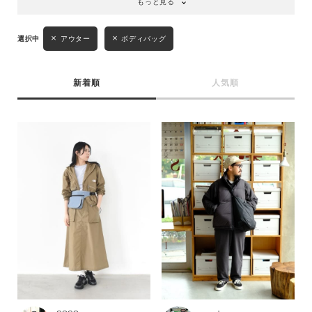
もっと見る
アウター
ボディバッグ
新着順
人気順