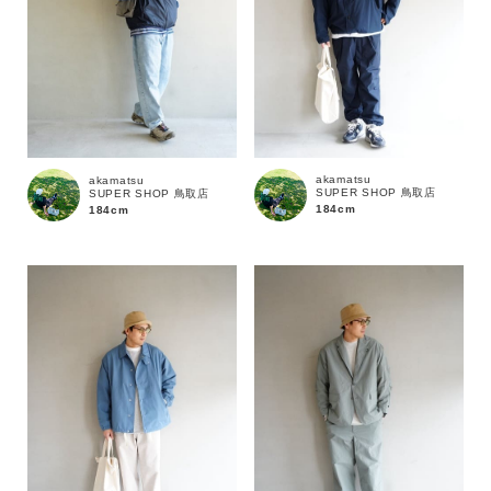
akamatsu
akamatsu
SUPER SHOP 鳥取店
SUPER SHOP 鳥取店
184cm
184cm