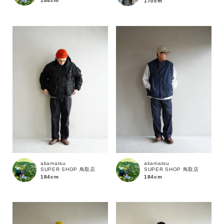
184cm
170cm
価格
～
商品タイプ
通常商品
予約商品
セール価格
WEB限定
在庫
akamatsu
akamatsu
SUPER SHOP 鳥取店
SUPER SHOP 鳥取店
在庫あり
在庫なし含む
184cm
184cm