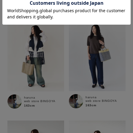
170cm
170cm
価格
～
商品タイプ
通常商品
予約商品
セール価格
WEB限定
在庫
haruna
haruna
web store BINGOYA
web store BINGOYA
在庫あり
在庫なし含む
163cm
163cm