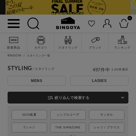
0
新着商品
カテゴリ
スタイリング
ブランド
ランキング
BINGOYA
スタイリング一覧
STYLING
497
件中
1
-
20
件表示
MENS
LADIES
詳細検索
manage_search
絞り込んで検索する
2026春夏
シンプルコーデ
サンダル
Tシャツ
THE SHINZONE
シャツ / ブラウス