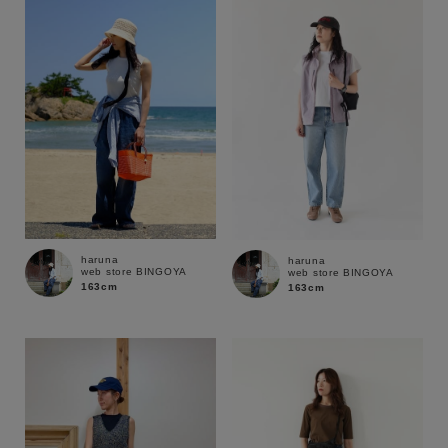
性別
MENS
LADIES
KIDS
カテゴリ
サイズ
haruna
haruna
web store BINGOYA
web store BINGOYA
ブランド
163cm
163cm