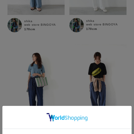
shika
shika
web store BINGOYA
web store BINGOYA
170cm
170cm
カラー
shika
shika
web store BINGOYA
web store BINGOYA