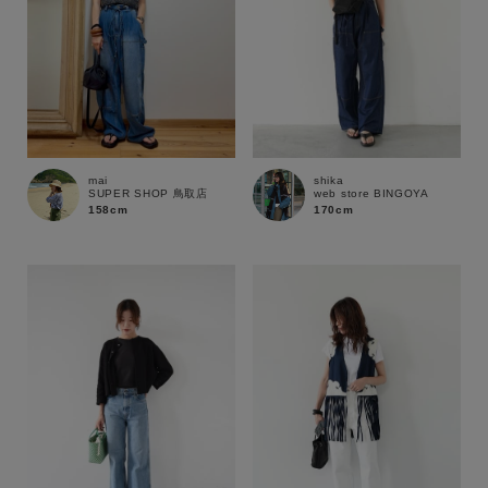
mai
shika
SUPER SHOP 鳥取店
web store BINGOYA
158cm
170cm