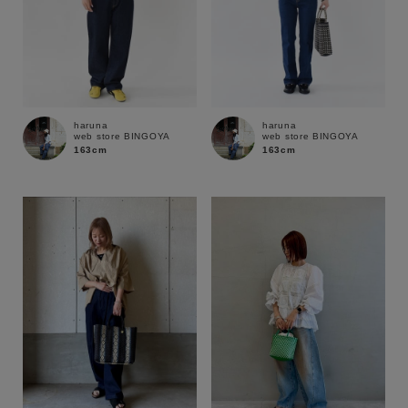
haruna
haruna
web store BINGOYA
web store BINGOYA
163cm
163cm