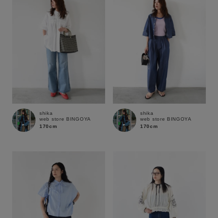
shika
shika
web store BINGOYA
web store BINGOYA
170cm
170cm