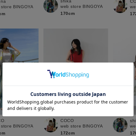
shika
una
C
web store BINGOYA
 store BINGOYA
we
170cm
cm
17
CO
COCO
sh
 store BINGOYA
web store BINGOYA
we
cm
172cm
17