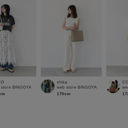
shika
C
CO
web store BINGOYA
we
 store BINGOYA
170cm
17
cm