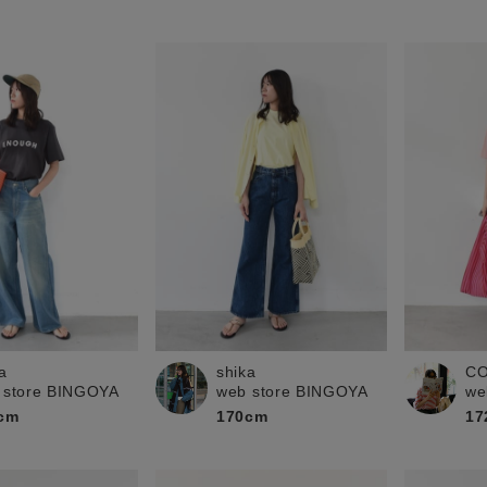
a
shika
C
 store BINGOYA
web store BINGOYA
we
cm
170cm
17