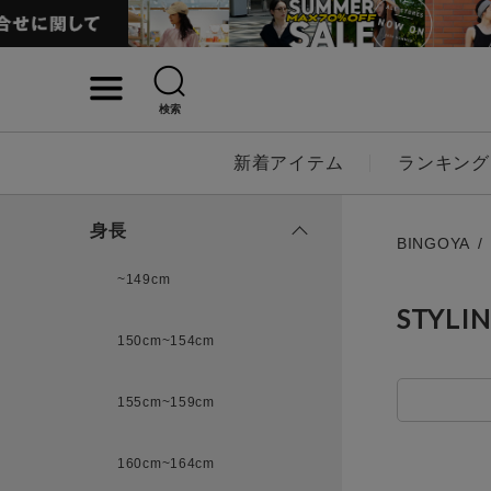
検索
詳細検索
新着アイテム
ランキング
キーワード
身長
BINGOYA
~149cm
STYLI
性別
150cm~154cm
MENS
LADI
155cm~159cm
カテゴリ
160cm~164cm