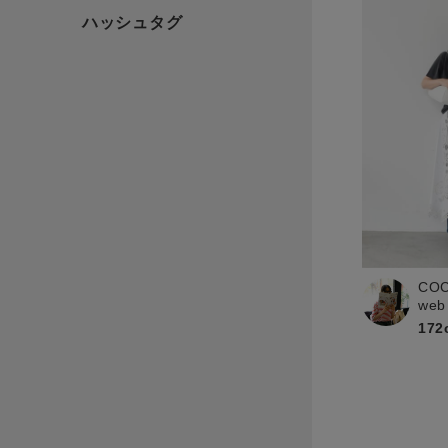
CO
web
172