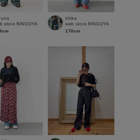
shika
runa
web store BINGOYA
b store BINGOYA
170cm
3cm