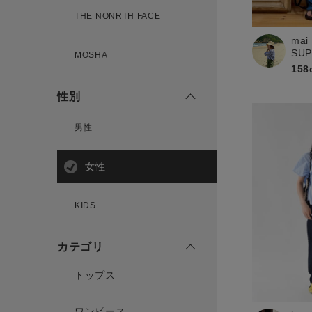
THE NONRTH FACE
mai
新規会員登録
SU
MOSHA
158
性別
男性
女性
KIDS
カテゴリ
トップス
ワンピース