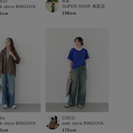
mai
OCO
SUPER SHOP 鳥取店
b store BINGOYA
158cm
2cm
ika
COCO
b store BINGOYA
web store BINGOYA
0cm
172cm