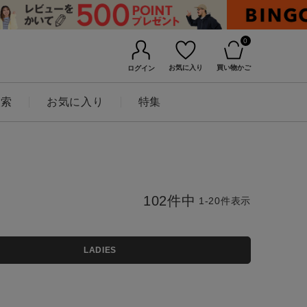
0
お気に入り
買い物かご
ログイン
検索
お気に入り
特集
102
件中
1
-
20
件表示
LADIES
BINGOYAについて