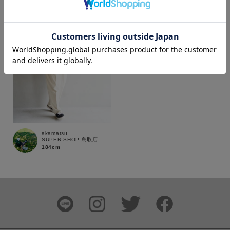
カラー
価格
～
商品タイプ
akamatsu
SUPER SHOP 鳥取店
通常商品
予約商品
184cm
セール価格
WEB限定
在庫
在庫あり
在庫なし含む