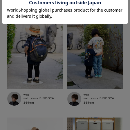
164cm
164cm
価格
～
商品タイプ
通常商品
予約商品
セール価格
WEB限定
在庫
wsn
wsn
web store BINGOYA
web store BINGOYA
在庫あり
在庫なし含む
164cm
164cm