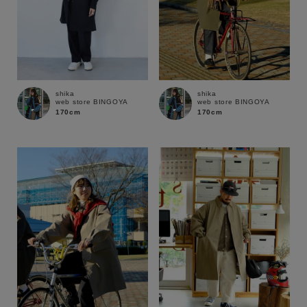
shika
shika
web store BINGOYA
web store BINGOYA
170cm
170cm