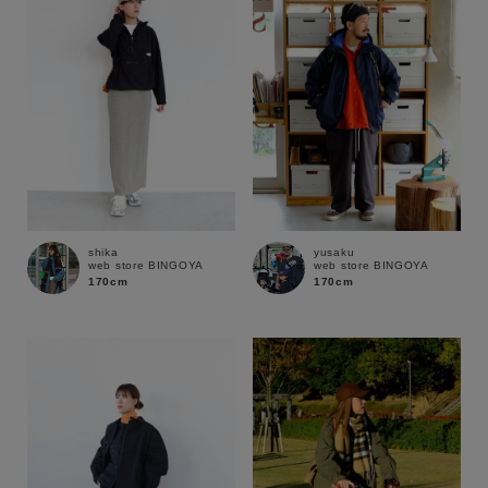
shika
yusaku
web store BINGOYA
web store BINGOYA
170cm
170cm