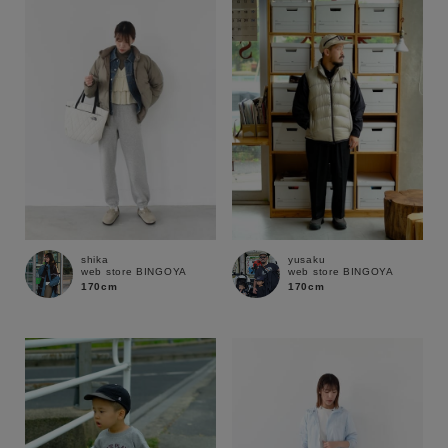
性別
MENS
LADIES
KIDS
カテゴリ
サイズ
shika
yusaku
web store BINGOYA
web store BINGOYA
ブランド
170cm
170cm