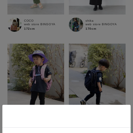
COCO
shika
web store BINGOYA
web store BINGOYA
172cm
170cm
カラー
wsn
wsn
web store BINGOYA
web store BINGOYA