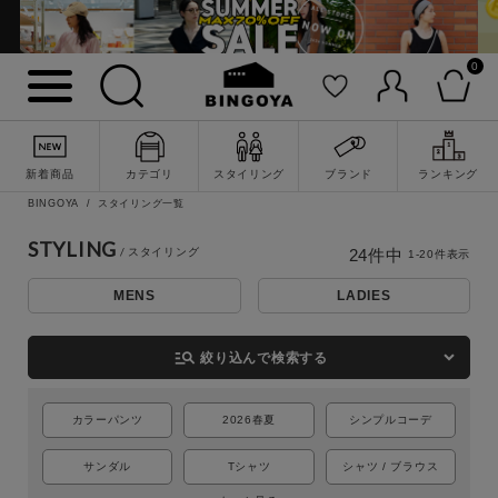
0
新着商品
カテゴリ
スタイリング
ブランド
ランキング
BINGOYA
スタイリング一覧
STYLING
24
件中
1
-
20
件表示
MENS
LADIES
詳細検索
manage_search
絞り込んで検索する
カラーパンツ
2026春夏
シンプルコーデ
サンダル
Tシャツ
シャツ / ブラウス