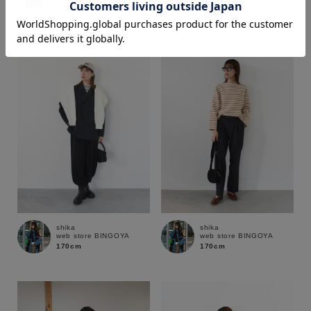
170cm
170cm
価格
～
商品タイプ
通常商品
予約商品
セール価格
WEB限定
在庫
shika
shika
web store BINGOYA
web store BINGOYA
在庫あり
在庫なし含む
170cm
170cm