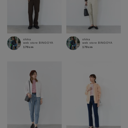
shika
shika
web store BINGOYA
web store BINGOYA
170cm
170cm