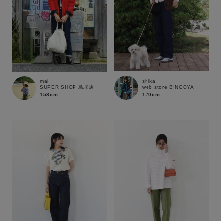
shika
mai
web store BINGOYA
SUPER SHOP 鳥取店
170cm
158cm