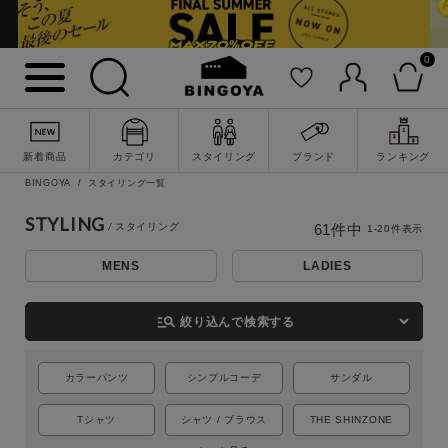
0
新着商品
カテゴリ
スタイリング
ブランド
ランキング
BINGOYA
スタイリング一覧
STYLING
61
件中
1
-
20
件表示
MENS
LADIES
詳細検索
manage_search
絞り込んで検索する
カラーパンツ
シンプルコーデ
サンダル
Tシャツ
シャツ / ブラウス
THE SHINZONE