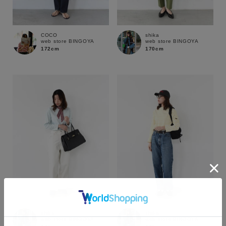
COCO
shika
web store BINGOYA
web store BINGOYA
172cm
170cm
カラー
shika
shika
web store BINGOYA
web store BINGOYA