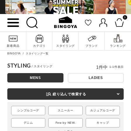
0
詳細検索
新着商品
カテゴリ
スタイリング
ブランド
ランキング
BINGOYA
スタイリング一覧
STYLING
1
件中
1
-
1
件表示
MENS
LADIES
manage_search
絞り込んで検索する
シンプルコーデ
スニーカー
カジュアルコーデ
キーワード
デニム
Few by NEW.
キャップ