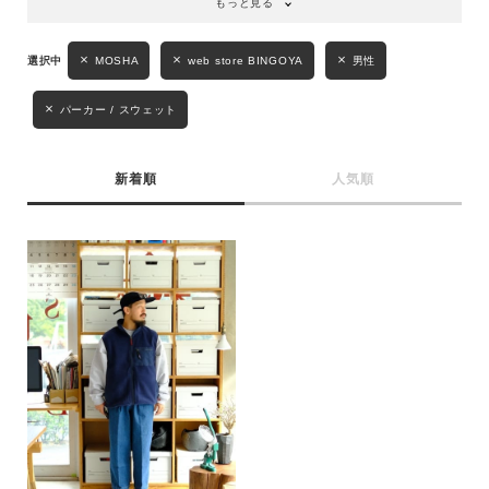
もっと見る
性別
MOSHA
web store BINGOYA
男性
MENS
LADIES
KIDS
パーカー / スウェット
カテゴリ
新着順
人気順
サイズ
ブランド