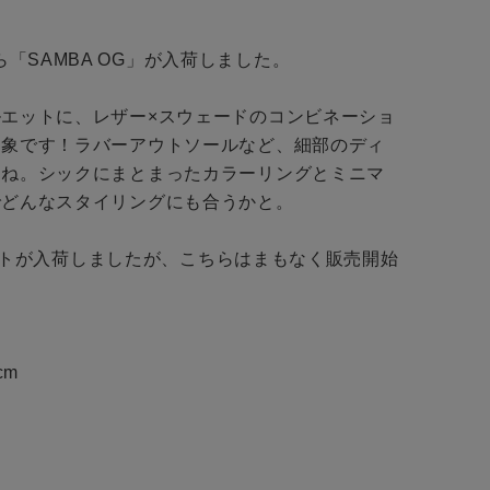
店舗一覧
会社概要
alsから「SAMBA OG」が入荷しました。

予約商品
採用情報
エットに、レザー×スウェードのコンビネーショ
ギフトカード
WEB限定
印象です！ラバーアウトソールなど、細部のディ
すね。シックにまとまったカラーリングとミニマ
どんなスタイリングにも合うかと。

らベストが入荷しましたが、こちらはまもなく販売開始
在庫なし含む
cm

BINGOYA
無料公式アプリダウンロード