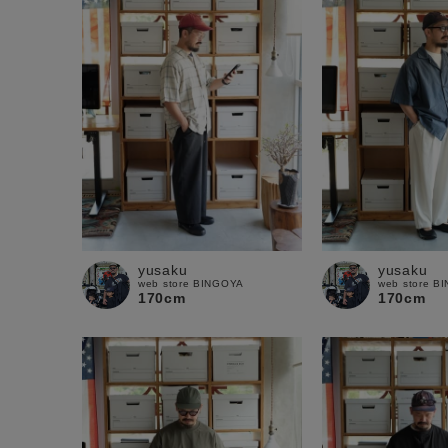
yusaku
yusaku
web store BINGOYA
web store B
170cm
170cm