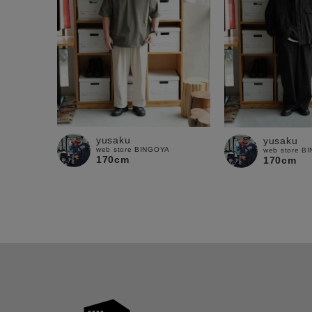
yusaku
yusaku
web store BINGOYA
web store B
170cm
170cm