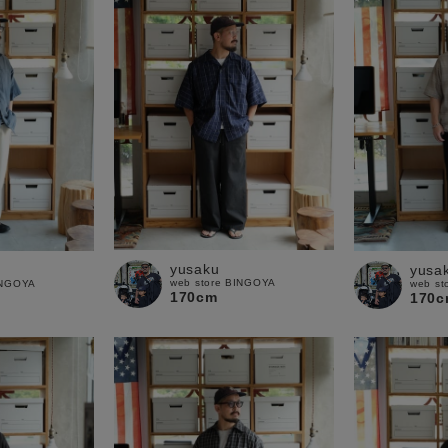
yusaku
yusa
web store BINGOYA
INGOYA
web st
170cm
170c