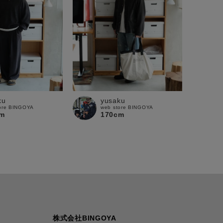
ku
yusaku
ore BINGOYA
web store BINGOYA
m
170cm
株式会社BINGOYA