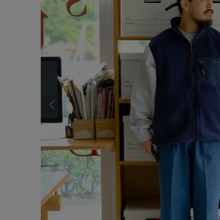
サイズ
ゲスト
ブランド
様
ログイン / マイページ
お気に入りアイテム
注文履歴