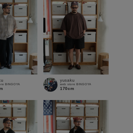
ku
yusaku
ore BINGOYA
web store BINGOYA
m
170cm