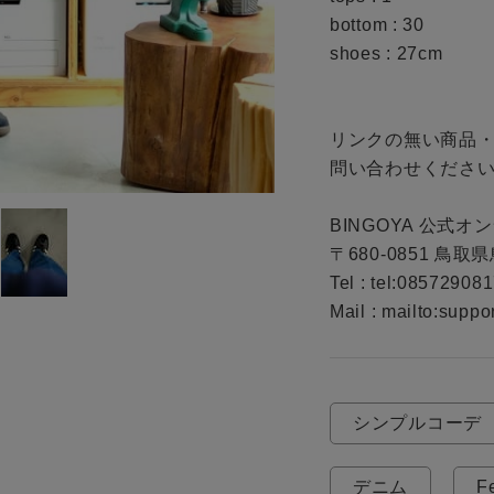
bottom : 30

shoes : 27cm

リンクの無い商品
問い合わせください
BINGOYA 公式オ
〒680-0851 鳥取
Tel : tel:085729081
Mail : mailto:supp
シンプルコーデ
デニム
F