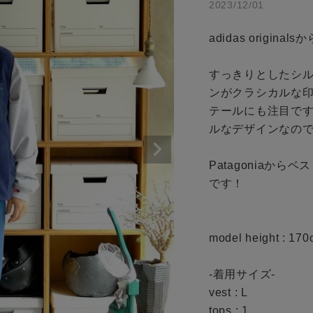
2023/12/01
条件絞り込み検索
商品タイプ
カテゴリから探す
adidas origin
通常商品
スタイリングから探す
すっきりとしたシル
ブランドから探す
セール価格
ンがクラシカルな
テールにも注目で
WEB限定アイテムを探す
ルなデザインなので
履き比べ可能商品から探す
在庫
Patagoniaか
在庫あり
です！

お知らせ・ご利用ガイド
お知らせ
model height : 170
ご利用ガイド
この条件で絞り込む
ギフトラッピング
-着用サイズ-

vest : L

お問い合わせ
tops : 1
