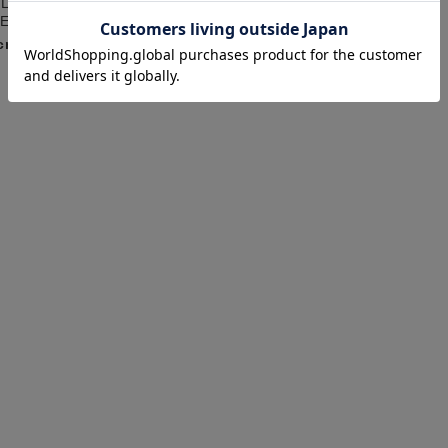
taiga
LY
SUPER SHOP 出雲店
PER SHOP 出雲店
170cm
cm