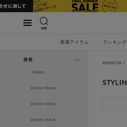
検索
詳細検索
新着アイテム
ランキング
キーワード
身長
BINGOYA
~149cm
STYLI
性別
150cm~154cm
MENS
LADI
155cm~159cm
カテゴリ
160cm~164cm