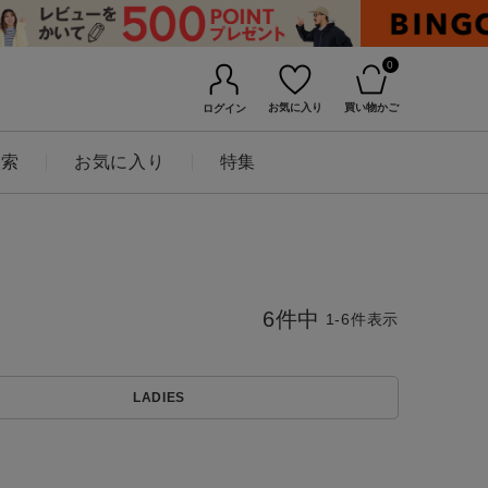
0
お気に入り
買い物かご
ログイン
検索
お気に入り
特集
6
件中
1
-
6
件表示
LADIES
BINGOYAについて
店舗一覧