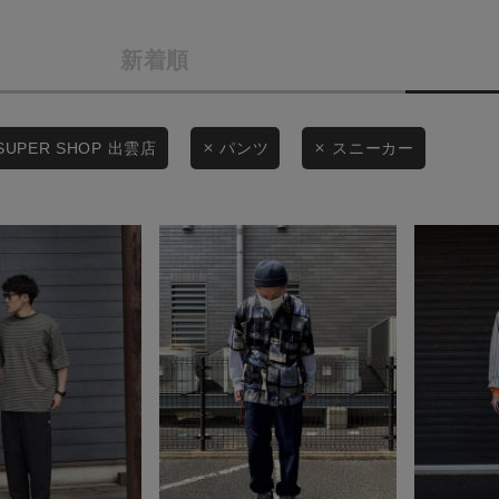
カテゴリから探す
商品タイプ
新着順
スタイリングから探す
通常商品
ブランドから探す
WEB限定アイテムを探す
セール価格
SUPER SHOP 出雲店
パンツ
スニーカー
履き比べ可能商品から探す
在庫
お知らせ・ご利用ガイド
在庫あり
お知らせ
ご利用ガイド
ギフトラッピング
この条件で絞り込む
お問い合わせ