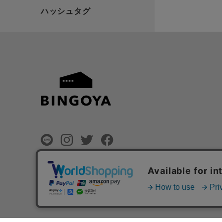
©
BINGOYA Co,.Ltd.