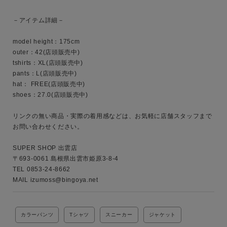
キーワード
－アイテム詳細－

model height：175cm

性別
outer：42(店頭販売中)

tshirts：XL(店頭販売中)

MENS
LADIES
KIDS
pants：L(店頭販売中)

hat： FREE(店頭販売中)

カテゴリ
shoes：27.0(店頭販売中)

リンクの無い商品・実際の着用感などは、お気軽に店舗スタッフまで
お問い合わせください。

サイズ
SUPER SHOP 出雲店

〒693‐0061 島根県出雲市姫原3-8-4

TEL 0853-24-8662

MAIL izumoss@bingoya.net
ブランド
カラーパンツ
Tシャツ
スニーカー
ジャケット