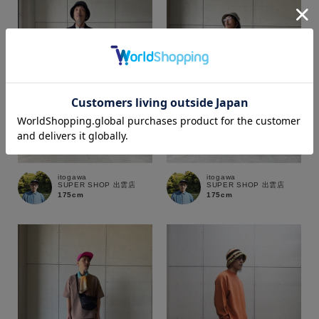
カラー
価格
itogawa
itogawa
SUPER SHOP 出雲店
SUPER SHOP 出雲店
175cm
175cm
～
商品タイプ
通常商品
予約商品
セール価格
WEB限定