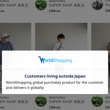
t.
matsu
akamatsu
S
PER SHOP 鳥取店
SUPER SHOP 鳥取店
16
cm
184cm
matsu
akamatsu
ak
PER SHOP 鳥取店
SUPER SHOP 鳥取店
S
cm
184cm
18