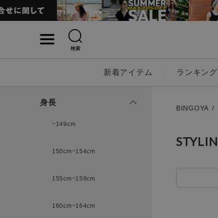
検索
詳細検索
新着アイテム
ランキング
キーワード
身長
BINGOYA
~149cm
STYLI
性別
150cm~154cm
MENS
LADI
155cm~159cm
カテゴリ
160cm~164cm