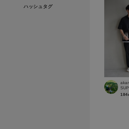
aka
SU
184