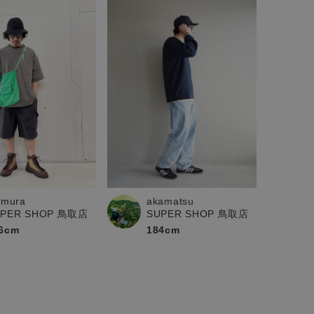
kimura
akamatsu
UPER SHOP 鳥取店
SUPER SHOP 鳥取店
6cm
184cm