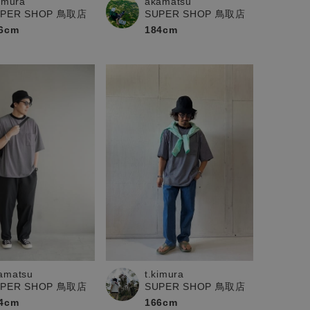
kimura
akamatsu
UPER SHOP 鳥取店
SUPER SHOP 鳥取店
6cm
184cm
t.kimura
amatsu
SUPER SHOP 鳥取店
UPER SHOP 鳥取店
166cm
4cm