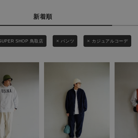
商品タイプ
条件絞り込み検索
新着順
通常商品
カテゴリから探す
スタイリングから探す
セール価格
SUPER SHOP 鳥取店
パンツ
カジュアルコーデ
ブランドから探す
WEB限定アイテムを探す
在庫
履き比べ可能商品から探す
在庫あり
お知らせ・ご利用ガイド
お知らせ
この条件で絞り込む
ご利用ガイド
ギフトラッピング