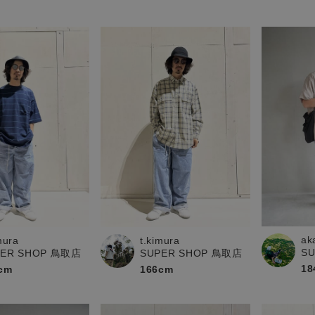
ak
mura
t.kimura
S
PER SHOP 鳥取店
SUPER SHOP 鳥取店
18
cm
166cm