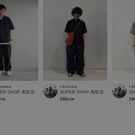
matsu
t.kimura
t.
PER SHOP 鳥取店
SUPER SHOP 鳥取店
S
cm
166cm
16