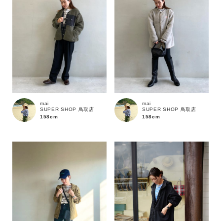
価格
～
商品タイプ
通常商品
予約商品
mai
mai
SUPER SHOP 鳥取店
SUPER SHOP 鳥取店
158cm
158cm
セール価格
WEB限定
在庫
在庫あり
在庫なし含む