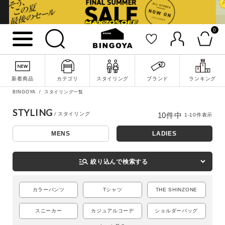
0
新着商品
カテゴリ
スタイリング
ブランド
ランキング
BINGOYA
スタイリング一覧
詳細検索
STYLING
10
件中
1
-
10
件表示
MENS
LADIES
manage_search
絞り込んで検索する
カラーパンツ
Tシャツ
THE SHINZONE
スニーカー
カジュアルコーデ
ショルダーバッグ