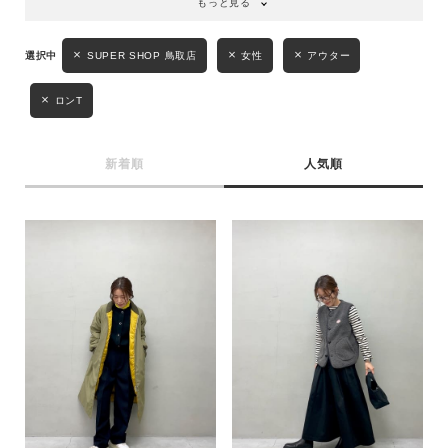
もっと見る
SUPER SHOP 鳥取店
女性
アウター
ロンT
新着順
人気順
キーワード
性別
MENS
LADIES
KIDS