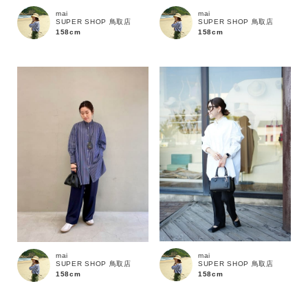
mai
mai
SUPER SHOP 鳥取店
SUPER SHOP 鳥取店
158cm
158cm
mai
mai
SUPER SHOP 鳥取店
SUPER SHOP 鳥取店
158cm
158cm