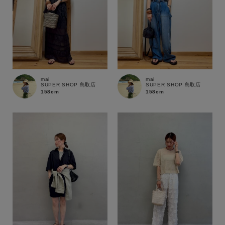
～
商品タイプ
通常商品
予約商品
セール価格
WEB限定
mai
mai
SUPER SHOP 鳥取店
SUPER SHOP 鳥取店
158cm
158cm
在庫
在庫あり
在庫なし含む