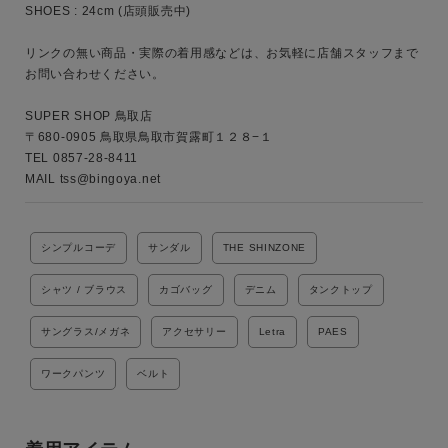
ブランド
SHOES : 24cm (店頭販売中)

リンクの無い商品・実際の着用感などは、お気軽に店舗スタッフまで
お問い合わせください。

SUPER SHOP 鳥取店

〒680-0905 鳥取県鳥取市賀露町１２８−１

TEL 0857-28-8411 

MAIL tss@bingoya.net 
シンプルコーデ
サンダル
THE SHINZONE
シャツ / ブラウス
カゴバッグ
デニム
タンクトップ
サングラス/メガネ
アクセサリー
Letra
PAES
ワークパンツ
ベルト