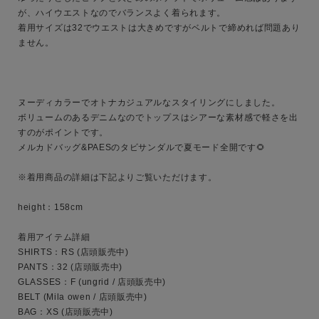
が、ハイウエストなのでバランスよく着られます。

着用サイズは32でウエストは大きめですがベルトで締めれば問題あり
ません。

キーワード
ヌーディカラーでオトナカジュアルなスタイリングにしました。

ボリュームのあるデニムなのでトップスはシアーな素材感で軽さを出
すのがポイントです。

性別
メルカドバッグ&PAESのタビサンダルで夏モード全開です🌻

MENS
LADIES
KIDS
※着用商品の詳細は下記よりご覧いただけます。

カテゴリ
height：158cm

着用アイテム詳細

SHIRTS：RS (店頭販売中)

サイズ
PANTS：32 (店頭販売中)

GLASSES：F (ungrid / 店頭販売中)

BELT (Mila owen / 店頭販売中)

BAG：XS (店頭販売中)
