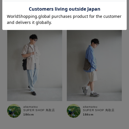
akamatsu
akamatsu
SUPER SHOP 鳥取店
SUPER SHOP 鳥取店
184cm
184cm
価格
～
商品タイプ
通常商品
予約商品
セール価格
WEB限定
在庫
akamatsu
akamatsu
在庫あり
在庫なし含む
SUPER SHOP 鳥取店
SUPER SHOP 鳥取店
184cm
184cm