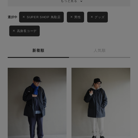
もっと見る
SUPER SHOP 鳥取店
男性
グッズ
高身長コーデ
新着順
人気順