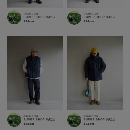
akamatsu
akamatsu
SUPER SHOP 鳥取店
SUPER SHOP 鳥取店
184cm
184cm
キーワード
akamatsu
akamatsu
SUPER SHOP 鳥取店
SUPER SHOP 鳥取店
184cm
184cm