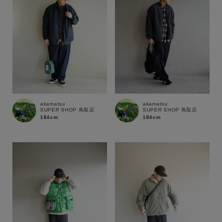
akamatsu
akamatsu
SUPER SHOP 鳥取店
SUPER SHOP 鳥取店
184cm
184cm