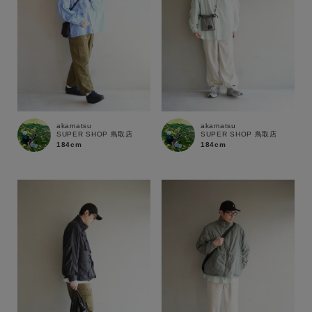
akamatsu
akamatsu
SUPER SHOP 鳥取店
SUPER SHOP 鳥取店
184cm
184cm