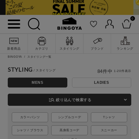
0
新着商品
カテゴリ
スタイリング
ブランド
ランキング
BINGOYA
スタイリング一覧
STYLING
84
件中
1
-
20
件表示
MENS
LADIES
詳細検索
manage_search
絞り込んで検索する
カラーパンツ
シンプルコーデ
Tシャツ
シャツ / ブラウス
高身長コーデ
スニーカー