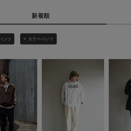
商品タイプ
条件絞り込み検索
新着順
通常商品
カテゴリから探す
スタイリングから探す
セール価格
パンツ
カラーパンツ
ブランドから探す
WEB限定アイテムを探す
在庫
履き比べ可能商品から探す
在庫あり
お知らせ・ご利用ガイド
お知らせ
この条件で絞り込む
ご利用ガイド
ギフトラッピング