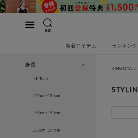
検索
詳細検索
新着アイテム
ランキング
キーワード
身長
BINGOYA
~149cm
STYLI
性別
150cm~154cm
MENS
LADI
155cm~159cm
カテゴリ
160cm~164cm