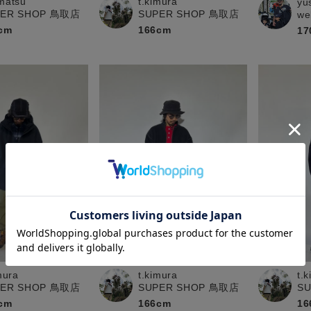
matsu
t.kimura
yu
PER SHOP 鳥取店
SUPER SHOP 鳥取店
we
cm
166cm
17
mura
t.kimura
t.
PER SHOP 鳥取店
SUPER SHOP 鳥取店
S
cm
166cm
16