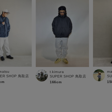
matsu
ma
t.kimura
PER SHOP 鳥取店
S
SUPER SHOP 鳥取店
cm
15
166cm