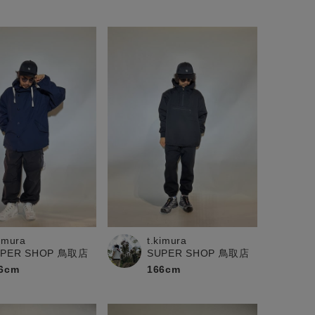
kimura
t.kimura
UPER SHOP 鳥取店
SUPER SHOP 鳥取店
6cm
166cm