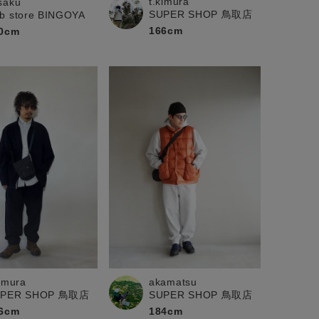
t.kimura
saku
SUPER SHOP 鳥取店
b store BINGOYA
166cm
0cm
akamatsu
kimura
SUPER SHOP 鳥取店
UPER SHOP 鳥取店
184cm
6cm