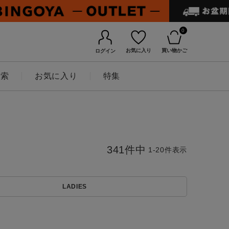
0
お気に入り
買い物かご
ログイン
検索
お気に入り
特集
341
件中
1
-
20
件表示
LADIES
BINGOYAについて