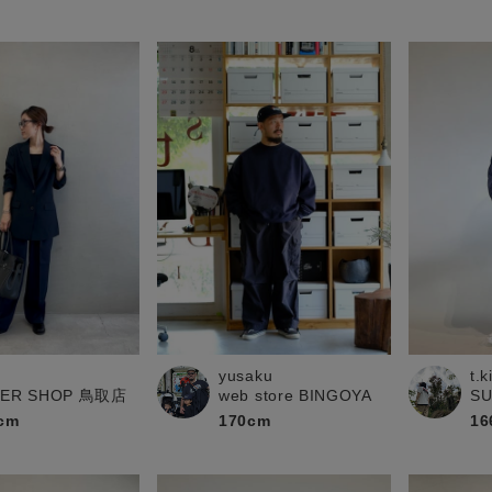
yusaku
t.
PER SHOP 鳥取店
web store BINGOYA
S
cm
170cm
16