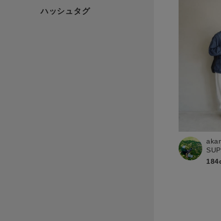
aka
SU
184