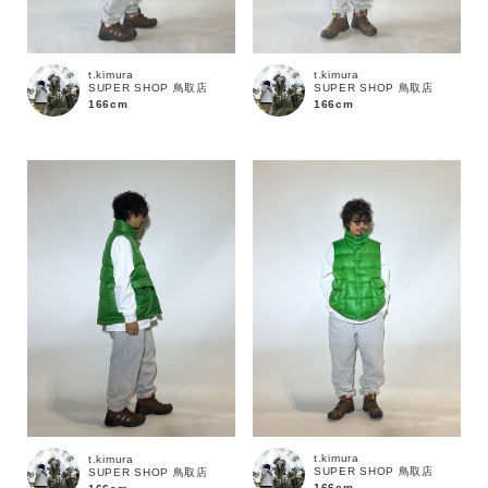
t.kimura
t.kimura
SUPER SHOP 鳥取店
SUPER SHOP 鳥取店
166cm
166cm
カラー
t.kimura
t.kimura
SUPER SHOP 鳥取店
SUPER SHOP 鳥取店
166cm