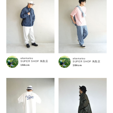
akamatsu
akamatsu
SUPER SHOP 鳥取店
SUPER SHOP 鳥取店
184cm
184cm