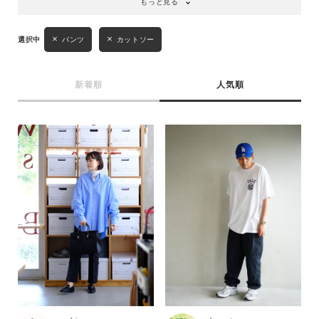
もっと見る
パンツ
カットソー
新着順
人気順