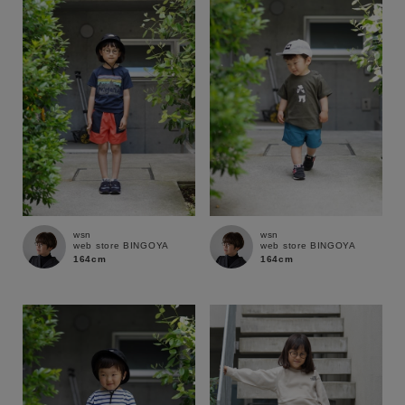
性別
MENS
LADIES
KIDS
カテゴリ
サイズ
wsn
wsn
web store BINGOYA
web store BINGOYA
ブランド
164cm
164cm