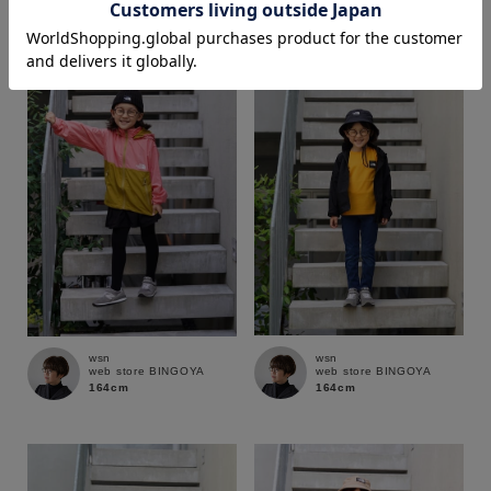
164cm
164cm
価格
～
商品タイプ
通常商品
予約商品
セール価格
WEB限定
在庫
wsn
wsn
web store BINGOYA
web store BINGOYA
在庫あり
在庫なし含む
164cm
164cm