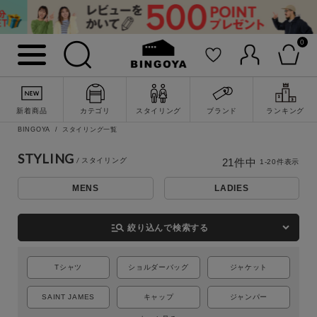
0
新着商品
カテゴリ
スタイリング
ブランド
ランキング
BINGOYA
スタイリング一覧
STYLING
21
件中
1
-
20
件表示
MENS
LADIES
詳細検索
manage_search
絞り込んで検索する
Tシャツ
ショルダーバッグ
ジャケット
SAINT JAMES
キャップ
ジャンパー