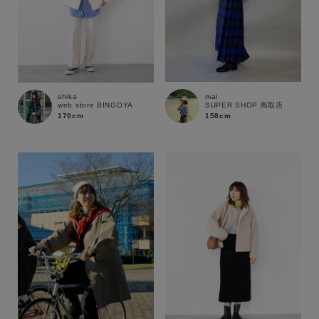
mai
shika
SUPER SHOP 鳥取店
web store BINGOYA
158cm
170cm