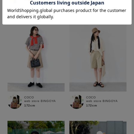
164cm
価格
～
商品タイプ
通常商品
予約商品
セール価格
WEB限定
在庫
COCO
COCO
web store BINGOYA
web store BINGOYA
在庫あり
在庫なし含む
172cm
172cm