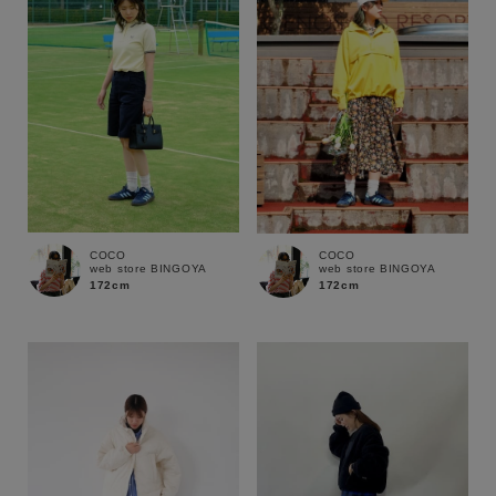
COCO
COCO
web store BINGOYA
web store BINGOYA
172cm
172cm