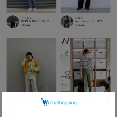
ｒｉｎｏ
shika
SUPER SHOP 松江店
web store BINGOYA
156cm
170cm
カラー
mai
yoshie
SUPER SHOP 鳥取店
web store BINGOYA
158cm