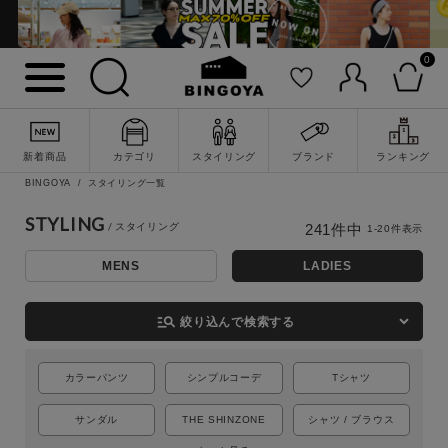
0
新着商品
カテゴリ
スタイリング
ブランド
ランキング
BINGOYA
スタイリング一覧
STYLING
241
件中
1
-
20
件表示
MENS
LADIES
詳細検索
manage_search
絞り込んで検索する
カラーパンツ
シンプルコーデ
Tシャツ
サンダル
THE SHINZONE
シャツ / ブラウス