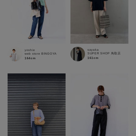
sayaka
yoshie
SUPER SHOP 鳥取店
web store BINGOYA
161cm
164cm