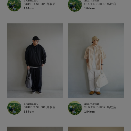
akamatsu
akamatsu
SUPER SHOP 鳥取店
SUPER SHOP 鳥取店
184cm
184cm
akamatsu
akamatsu
SUPER SHOP 鳥取店
SUPER SHOP 鳥取店
184cm
184cm
キーワード