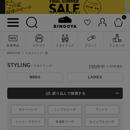
0
新着商品
カテゴリ
スタイリング
ブランド
ランキング
BINGOYA
スタイリング一覧
STYLING
155
件中
1
-
20
件表示
MENS
LADIES
詳細検索
manage_search
絞り込んで検索する
カラーパンツ
シンプルコーデ
Tシャツ
シャツ / ブラウス
高身長コーデ
カジュアルコーデ