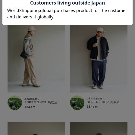
184cm
184cm
価格
～
商品タイプ
通常商品
予約商品
セール価格
WEB限定
在庫
akamatsu
akamatsu
SUPER SHOP 鳥取店
SUPER SHOP 鳥取店
在庫あり
在庫なし含む
184cm
184cm