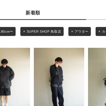
商品タイプ
条件絞り込み検索
新着順
通常商品
カテゴリから探す
スタイリングから探す
セール価格
180cm〜
SUPER SHOP 鳥取店
アウター
カ
ブランドから探す
WEB限定アイテムを探す
在庫
履き比べ可能商品から探す
在庫あり
お知らせ・ご利用ガイド
お知らせ
この条件で絞り込む
ご利用ガイド
ギフトラッピング