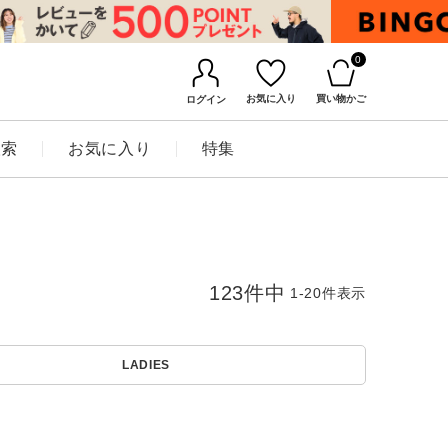
0
お気に入り
買い物かご
ログイン
検索
お気に入り
特集
123
件中
1
-
20
件表示
LADIES
BINGOYAについて