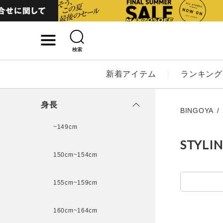
検索
詳細検索
新着アイテム
ランキング
キーワード
身長
BINGOYA
~149cm
STYLI
性別
150cm~154cm
MENS
LADI
155cm~159cm
カテゴリ
160cm~164cm