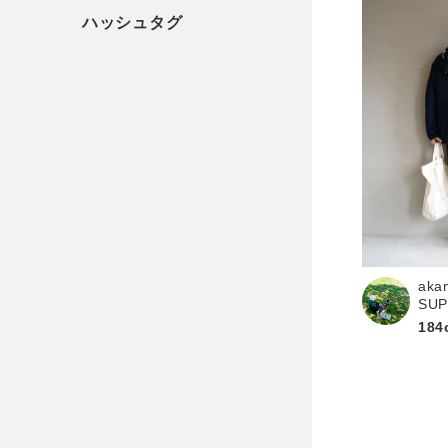
aka
SU
184