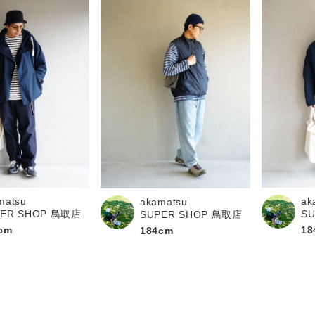
matsu
ak
akamatsu
PER SHOP 鳥取店
S
SUPER SHOP 鳥取店
cm
18
184cm