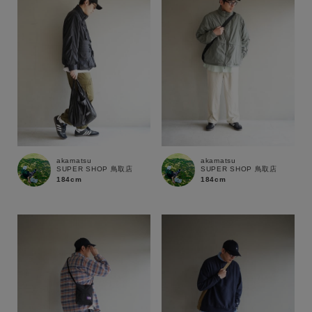
akamatsu
akamatsu
SUPER SHOP 鳥取店
SUPER SHOP 鳥取店
184cm
184cm