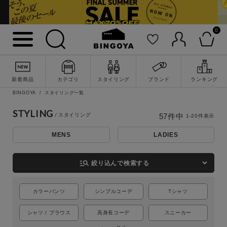
0
新着商品
カテゴリ
スタイリング
ブランド
ランキング
BINGOYA
スタイリング一覧
STYLING
57
件中
1
-
20
件表示
MENS
LADIES
詳細検索
manage_search
絞り込んで検索する
カラーパンツ
シンプルコーデ
Tシャツ
シャツ / ブラウス
高身長コーデ
スニーカー