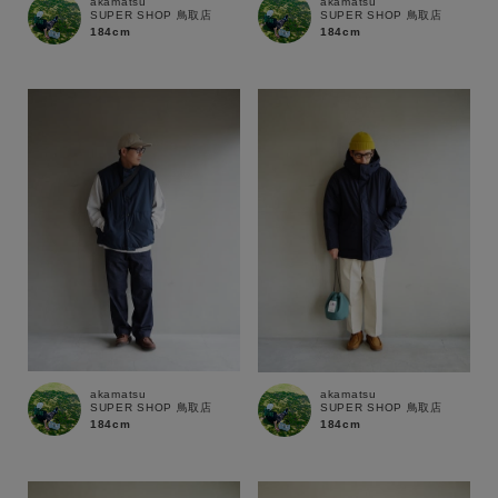
akamatsu
akamatsu
SUPER SHOP 鳥取店
SUPER SHOP 鳥取店
184cm
184cm
akamatsu
akamatsu
SUPER SHOP 鳥取店
SUPER SHOP 鳥取店
184cm
184cm
キーワード