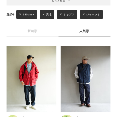
もっと見る
180cm〜
男性
トップス
ジャケット
新着順
人気順